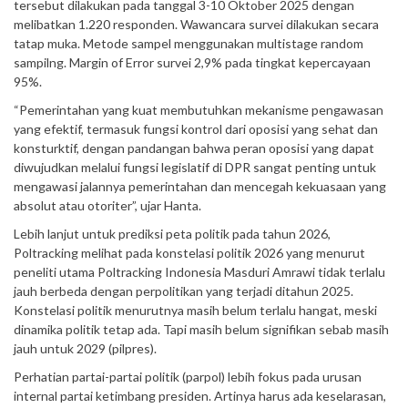
tersebut dilakukan pada tanggal 3-10 Oktober 2025 dengan
melibatkan 1.220 responden. Wawancara survei dilakukan secara
tatap muka. Metode sampel menggunakan multistage random
sampilng. Margin of Error survei 2,9% pada tingkat kepercayaan
95%.
“Pemerintahan yang kuat membutuhkan mekanisme pengawasan
yang efektif, termasuk fungsi kontrol dari oposisi yang sehat dan
konsturktif, dengan pandangan bahwa peran oposisi yang dapat
diwujudkan melalui fungsi legislatif di DPR sangat penting untuk
mengawasi jalannya pemerintahan dan mencegah kekuasaan yang
absolut atau otoriter”, ujar Hanta.
Lebih lanjut untuk prediksi peta politik pada tahun 2026,
Poltracking melihat pada konstelasi politik 2026 yang menurut
peneliti utama Poltracking Indonesia Masduri Amrawi tidak terlalu
jauh berbeda dengan perpolitikan yang terjadi ditahun 2025.
Konstelasi politik menurutnya masih belum terlalu hangat, meski
dinamika politik tetap ada. Tapi masih belum signifikan sebab masih
jauh untuk 2029 (pilpres).
Perhatian partai-partai politik (parpol) lebih fokus pada urusan
internal partai ketimbang presiden. Artinya harus ada keselarasan,