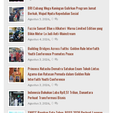
BRI Cabang Mega Kuningan Gulirkan Program Jumat
Berkah, Wujud Nyata Kepedulian Sosial
,
0
Agustus 5, 2026
Fazzio Sunset Blue x Alkateri: Warna Limited Edition yang
Bikin Motor Lo Jadi Anti-Mainstream
,
0
Agustus 4, 2026
Building Bridges Across Faiths: Golden Rule Interfaith
Youth Conference Promotes Peace
,
0
Agustus 3, 2026
Princess Natasha Dematra Satukan Enam Tokoh Lintas
Agama dan Ratusan Pemuda dalam Golden Rule
Interfaith Youth Conference
,
0
Agustus 3, 2026
Indonesia Bukukan Laba Rp8,51 Triliun, Danantara
Perkuat Transformasi Bisnis
,
0
Agustus 3, 2026
SWICC Rayakan Satu Tahun, BOSS 2026 Perkuat Layanan