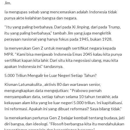
Jim.
Ia mengupas sebab yang mencemaskan adalah Indonesia tidak
punya akte kelahiran bangsa dan negara.
“Itu yang paling berbahaya. Dari pada Xi Jinping, dari pada Trump,
itu yang paling berbahaya,” tambah Jim yang juga mengkritik
perayaan nasional yang hanya fokus pada 1945, bukan 1928.
Ia menyerukan Gen Z untuk menagih sertifikat negara kepada
MPR. “Kami bisa menjawab Indonesia Emas 2045 kalau kita punya
sertifikat kapan kita lahir. Dari situ kita negosiasi ulang, mau kita
apakan Indonesia ini.” tandasnya.
5.000 Triliun Mengalir ke Luar Negeri Setiap Tahun?
Kisman Latumakulita , aktivis 80 dan wartawan senior,
mengungkapkan data mengejutkan: “Prabowo pernah
menyampaikan data, setiap tahun selama 10 tahun terakhir, ada
kekayaan alam kita yang ke luar negeri 5.000 triliun. Ini kapitalisasi.
Ini reformasi. Apakah ini yang dibuat reformasi? Saya bilang tidak.”
Ia menekankan perlunya Gen Z belajar kembali tentang budaya, jati
diri bangsa, dan ideologi. “Filosofi berbangsa kita itu mendahulukan
kepentingan orang lain dan kepentingan bersama.”