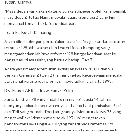
sudah,” ujarnya.
“Masa depan yang akan datang itu akan dipegang oleh kami, pemilik
masa depan,” tutup Hanif, mewakili suara Generasi Z yang kini
mengambil tongkat estafet perjuangan.
Teatrikal Bocah Kampung
Acara dibuka dengan pertunjukan teatrikal “maju mundur tuntutan
reformasi 98, dibawakan oleh teater Bocah Kampung yang
menggambarkan lahirnya reformasi 98 hingga keadaan saat ini
dengan multi masalah yang harus dihadapi Gen Z.
Acara yang mempertemukan aktivis angkatan 78, 80, dan 98
dengan Generasi Z (Gen Z) ini menyingkap kekecewaan mendalam
atas gagalnya agenda reformasi mewujudkan cita-cita 1998.
Dwi Fungsi ABRI jadi Dwi Fungsi Polri?
Sunjati, aktivis 78 yang sudah berjuang sejak usia 14 tahun,
mengungkapkan kekecewaannya terhadap hasil pemisahan Polri
dari TNI yang pernah diperjuangkannya. Menurut aktivis 78 yang
mengawali aksi demonstrasi sejak 1974 ini, mengatakan
pencabutan Dwi Fungsi ABRI yang terjadi pada reformasi 98
ternyata memuncukan dwi fungsi pada instansi lainnya seperti