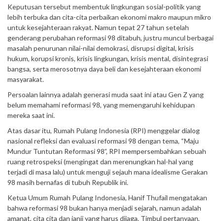
Keputusan tersebut membentuk lingkungan sosial-politik yang
lebih terbuka dan cita-cita perbaikan ekonomi makro maupun mikro
untuk kesejahteraan rakyat. Namun tepat 27 tahun setelah
genderang perubahan reformasi 98 ditabuh, justru muncul berbagai
masalah penurunan nilai-nilai demokrasi, disrupsi digital, krisis
hukum, korupsi kronis, krisis lingkungan, krisis mental, disintegrasi
bangsa, serta merosotnya daya beli dan kesejahteraan ekonomi
masyarakat.
Persoalan lainnya adalah generasi muda saat ini atau Gen Z yang
belum memahami reformasi 98, yang memengaruhi kehidupan
mereka saat ini.
Atas dasar itu, Rumah Pulang Indonesia (RPI) menggelar dialog
nasional refleksi dan evaluasi reformasi 98 dengan tema, “Maju
Mundur Tuntutan Reformasi 98”, RPI mempersembahkan sebuah
ruang retrospeksi (mengingat dan merenungkan hal-hal yang
terjadi di masa lalu) untuk menguji sejauh mana idealisme Gerakan
98 masih bernafas di tubuh Republik ini.
Ketua Umum Rumah Pulang Indonesia, Hanif Thufail mengatakan
bahwa reformasi 98 bukan hanya menjadi sejarah, namun adalah
amanat, cita cita dan janji yang harus dijaga. Timbul pertanyaan,