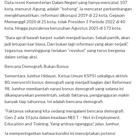
Data resmi Kementerian Dalam Negeri yang hanya mencatat 107
kota, menurut Agung, adalah “bohong”. Ia mencatat perkembangan
mengkhawatirkan: reformasi dikorupsi 2019 di 22 kota, Gejayan
Memanggil 2020 di 25 kota, tolak Presiden 3 Periode 2022 di 40
kota, hingga puncaknya kerusuhan Agustus 2025 di 173 kota.
“Bara api di bawah karpet sudah menjadi lautan. Sekali pantik, akan
jadi letupan luar biasa. Dan bukan lagi reformasi yang akan terjadi,”
tegasnya, menyinggung teriakan “revolusi” yang terus bergema
dalam setiap aksi.
Bencana Demografi, Bukan Bonus
Sementara Jumhur Hidayat, Ketua Umum KSPSI sekaligus aktivis
80, menyoroti bonus demografi yang menjadi bagian dari Reformasi
98. Jumhur membantah narasi bonus demografi yang selama ini
dikampanyekan pemerintah, sebab faktanya, pengangguran makin
banyak tiap tahunnya. Ini adalah bencana demografi.
“Faktanya sekarang kita sedang mengalami bencana demografi.
Gen Z ada 10 juta dalam keadaan NEET – Not in Employment,
Education and Training. Yang artinya nganggur,” jelas Jumhur.
Ia memperingatkan bahwa kondisi ini menciptakan potensi