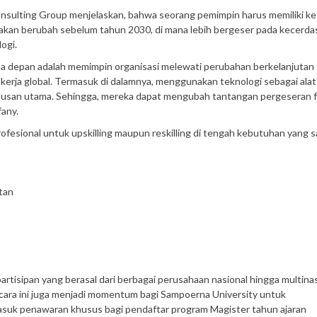
onsulting Group menjelaskan, bahwa seorang pemimpin harus memiliki k
ja akan berubah sebelum tahun 2030, di mana lebih bergeser pada kecerda
logi.
sa depan adalah memimpin organisasi melewati perubahan berkelanjutan
a kerja global. Termasuk di dalamnya, menggunakan teknologi sebagai alat
tusan utama. Sehingga, mereka dapat mengubah tantangan pergeseran 
fany.
ofesional untuk upskilling maupun reskilling di tengah kebutuhan yang 
tan
artisipan yang berasal dari berbagai perusahaan nasional hingga multinas
 acara ini juga menjadi momentum bagi Sampoerna University untuk
asuk penawaran khusus bagi pendaftar program Magister tahun ajaran