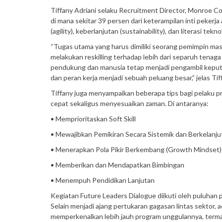
Tiffany Adriani selaku Recruitment Director, Monroe C
di mana sekitar 39 persen dari keterampilan inti peker
(agility), keberlanjutan (sustainability), dan literasi tekno
“Tugas utama yang harus dimiliki seorang pemimpin ma
melakukan reskilling terhadap lebih dari separuh tenag
pendukung dan manusia tetap menjadi pengambil kepu
dan peran kerja menjadi sebuah peluang besar,” jelas Tif
Tiffany juga menyampaikan beberapa tips bagi pelaku pr
cepat sekaligus menyesuaikan zaman. Di antaranya:
• Memprioritaskan Soft Skill
• Mewajibkan Pemikiran Secara Sistemik dan Berkelanju
• Menerapkan Pola Pikir Berkembang (Growth Mindset)
• Memberikan dan Mendapatkan Bimbingan
• Menempuh Pendidikan Lanjutan
Kegiatan Future Leaders Dialogue diikuti oleh puluhan p
Selain menjadi ajang pertukaran gagasan lintas sektor,
memperkenalkan lebih jauh program unggulannya, term