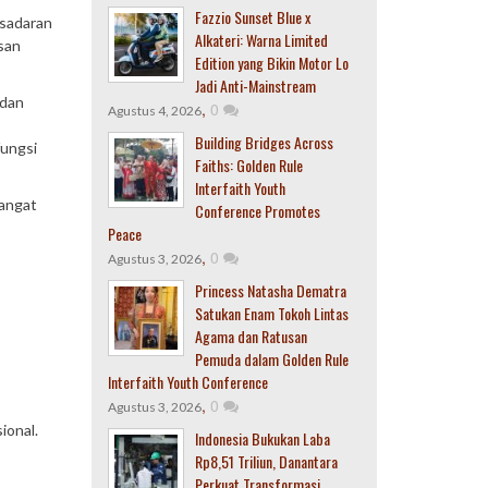
Fazzio Sunset Blue x
esadaran
Alkateri: Warna Limited
san
Edition yang Bikin Motor Lo
Jadi Anti-Mainstream
 dan
,
0
Agustus 4, 2026
Building Bridges Across
fungsi
Faiths: Golden Rule
Interfaith Youth
sangat
Conference Promotes
Peace
,
0
Agustus 3, 2026
Princess Natasha Dematra
Satukan Enam Tokoh Lintas
Agama dan Ratusan
Pemuda dalam Golden Rule
Interfaith Youth Conference
,
0
Agustus 3, 2026
ional.
Indonesia Bukukan Laba
Rp8,51 Triliun, Danantara
Perkuat Transformasi