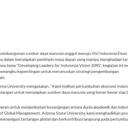
 pembangunan sumber daya manusia unggul menuju Visi Indonesia Emas
ya dalam menyiapkan pemimpin masa depan yang mampu menghadapi ta
wa tema “Developing Leaders for Indonesia Vision 2045”, kegiatan ini m
erta pemangku kepentingan untuk merumuskan strategi pengembangan
an.
rna University mengatakan, “Kami melihat pertumbuhan ekonomi Indon
ntangan untuk menyiapkan sumber daya manusia yang benar-benar siap 
erperan untuk menjembatani kesenjangan antara dunia akademik dan keb
l of Global Management, Arizona State University, kami menghadirkan pr
ap menavigasi tantangan global dan berkontribusi langsung pada pertumb