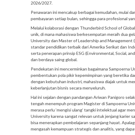
2026/2027.
Penawaran ini mencakup berbagai kemudahan, mulai dar
pembayaran setiap bulan, sehingga para profesional yan
Melalui kolaborasi dengan Thunderbird School of Glo
unik, di mana mahasiswa berkesempatan meraih dua gela
University dan Master of Leadership and Management (
standar pendidikan terbaik dari Amerika Serikat dan In
serta penerapan prinsip ESG (Environmental, Social, an
dan berdaya saing global.
Pendekatan ini mencerminkan bagaimana Sampoerna Univ
pembentukan pola pikir kepemimpinan yang beretika dan 
dengan kebutuhan industri, mahasiswa diajak untuk mem
keberlanjutan bisnis secara menyeluruh.
Hal ini sejalan dengan pandangan Ariwan Panigoro sela
tengah menempuh program Magister di Sampoerna Univers
merasa perlu ‘mengisi ulang’ tangki intelektual agar m
University karena sangat relevan untuk jenjang karier s
bisa menerapkan pembelajaran sepanjang hayat. Apalagi
mengasah kemampuan strategis dan analitis, yang dapat 