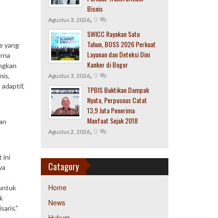
Bisnis
,
0
Agustus 3, 2026
SWICC Rayakan Satu
Tahun, BOSS 2026 Perkuat
e yang
Layanan dan Deteksi Dini
erna
Kanker di Bogor
ungkan
,
0
nis,
Agustus 3, 2026
adaptif,
TPBIS Buktikan Dampak
Nyata, Perpusnas Catat
13,9 Juta Penerima
Manfaat Sejak 2018
van
,
0
Agustus 2, 2026
 ini
Catagory
ya
a
Home
 untuk
k
News
aris.”
Hukum