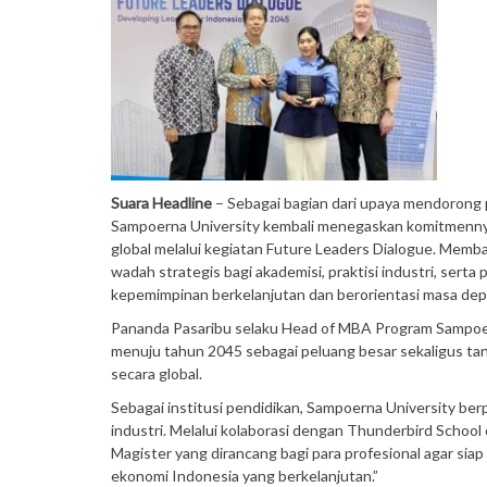
Suara Headline
– Sebagai bagian dari upaya mendorong
Sampoerna University kembali menegaskan komitmenn
global melalui kegiatan Future Leaders Dialogue. Memba
wadah strategis bagi akademisi, praktisi industri, s
kepemimpinan berkelanjutan dan berorientasi masa dep
Pananda Pasaribu selaku Head of MBA Program Sampoe
menuju tahun 2045 sebagai peluang besar sekaligus ta
secara global.
Sebagai institusi pendidikan, Sampoerna University b
industri. Melalui kolaborasi dengan Thunderbird Schoo
Magister yang dirancang bagi para profesional agar si
ekonomi Indonesia yang berkelanjutan.”