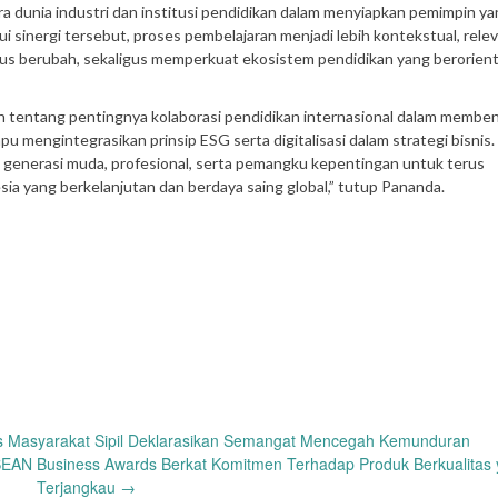
a dunia industri dan institusi pendidikan dalam menyiapkan pemimpin ya
sinergi tersebut, proses pembelajaran menjadi lebih kontekstual, relev
s berubah, sekaligus memperkuat ekosistem pendidikan yang berorient
 tentang pentingnya kolaborasi pendidikan internasional dalam membe
mengintegrasikan prinsip ESG serta digitalisasi dalam strategi bisnis. 
bagi generasi muda, profesional, serta pemangku kepentingan untuk terus
a yang berkelanjutan dan berdaya saing global,” tutup Pananda.
vis Masyarakat Sipil Deklarasikan Semangat Mencegah Kemunduran
SEAN Business Awards Berkat Komitmen Terhadap Produk Berkualitas
Terjangkau
→