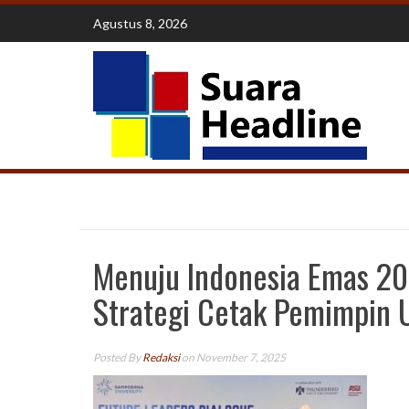
Skip
Agustus 8, 2026
to
content
Menuju Indonesia Emas 20
Strategi Cetak Pemimpin 
Posted By
Redaksi
on November 7, 2025