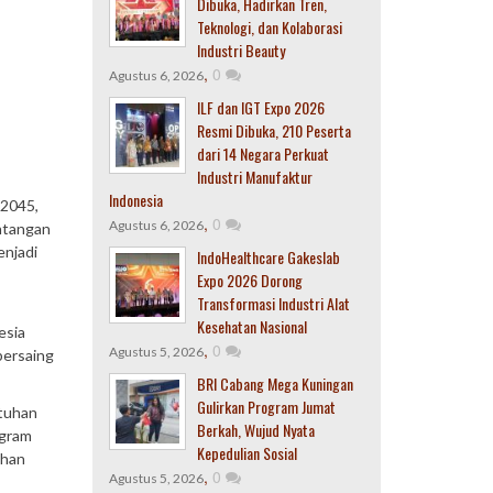
Dibuka, Hadirkan Tren,
Teknologi, dan Kolaborasi
Industri Beauty
,
0
Agustus 6, 2026
ILF dan IGT Expo 2026
Resmi Dibuka, 210 Peserta
dari 14 Negara Perkuat
Industri Manufaktur
Indonesia
 2045,
,
0
Agustus 6, 2026
ntangan
enjadi
IndoHealthcare Gakeslab
Expo 2026 Dorong
Transformasi Industri Alat
Kesehatan Nasional
esia
,
0
Agustus 5, 2026
bersaing
BRI Cabang Mega Kuningan
Gulirkan Program Jumat
utuhan
Berkah, Wujud Nyata
ogram
Kepedulian Sosial
uhan
,
0
Agustus 5, 2026