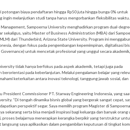
i potongan biaya pendaftaran hingga Rp50 juta hingga bunga 0% untuk
g ingin melanjutkan studi tanpa harus mengorbankan fleksibilitas waktu.
bal Management, Sampoerna University menghadirkan program dual-degre
r sekaligus, yaitu Master of Business Administration (MBA) dari Sampo
MLM) dari Thunderbird, Arizona State University. Program ini menggab
donesia, dengan fokus pada pengembangan kepemimpinan, digitalisasi bis
d Governance) untuk mencetak profesional yang unggul secara akademik, 
ersity tidak hanya berfokus pada aspek akademik, tetapi juga pada
berorientasi pada keberlanjutan. Melalui pengalaman belajar yang rele
ahami keterkaitan antara inovasi teknologi, tanggung jawab sosial, dan
ku President Commissioner PT. Starway Engineering Indonesia, yang saat
ity. “Di tengah dinamika bisnis global yang bergerak sangat cepat, sa
endapatkan perspektif segar. Saya memilih program Magister di Sampoern
aya sekarang serta bisa menjadi inspirasi bagi keluarga dan banyak orang
, proses belajarnya menerapkan kerangka berpikir yang terstruktur untu
langsung saya aplikasikan dalam pengambilan keputusan di tingkat komis