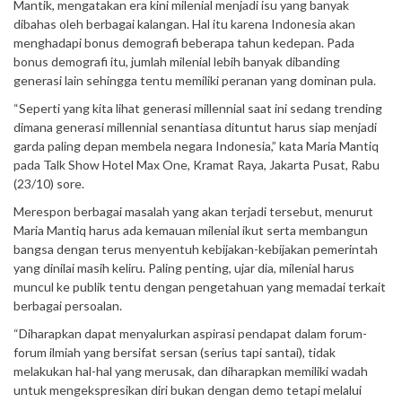
Mantik, mengatakan era kini milenial menjadi isu yang banyak
dibahas oleh berbagai kalangan. Hal itu karena Indonesia akan
menghadapi bonus demografi beberapa tahun kedepan. Pada
bonus demografi itu, jumlah milenial lebih banyak dibanding
generasi lain sehingga tentu memiliki peranan yang dominan pula.
“Seperti yang kita lihat generasi millennial saat ini sedang trending
dimana generasi millennial senantiasa dituntut harus siap menjadi
garda paling depan membela negara Indonesia,” kata Maria Mantiq
pada Talk Show Hotel Max One, Kramat Raya, Jakarta Pusat, Rabu
(23/10) sore.
Merespon berbagai masalah yang akan terjadi tersebut, menurut
Maria Mantiq harus ada kemauan milenial ikut serta membangun
bangsa dengan terus menyentuh kebijakan-kebijakan pemerintah
yang dinilai masih keliru. Paling penting, ujar dia, milenial harus
muncul ke publik tentu dengan pengetahuan yang memadai terkait
berbagai persoalan.
“Diharapkan dapat menyalurkan aspirasi pendapat dalam forum-
forum ilmiah yang bersifat sersan (serius tapi santai), tidak
melakukan hal-hal yang merusak, dan diharapkan memiliki wadah
untuk mengekspresikan diri bukan dengan demo tetapi melalui