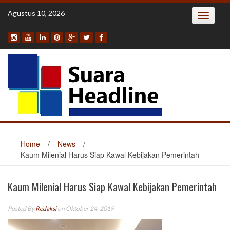
Skip
Agustus 10, 2026
Toggle
to
navigatio
content
Home
/
News
/
Kaum Milenial Harus Siap Kawal Kebijakan Pemerintah
Kaum Milenial Harus Siap Kawal Kebijakan Pemerintah
Posted By
Redaksi
on Oktober 24, 2019