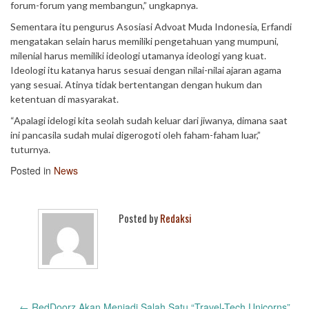
forum-forum yang membangun,” ungkapnya.
Sementara itu pengurus Asosiasi Advoat Muda Indonesia, Erfandi
mengatakan selain harus memiliki pengetahuan yang mumpuni,
milenial harus memiliki ideologi utamanya ideologi yang kuat.
Ideologi itu katanya harus sesuai dengan nilai-nilai ajaran agama
yang sesuai. Atinya tidak bertentangan dengan hukum dan
ketentuan di masyarakat.
“Apalagi idelogi kita seolah sudah keluar dari jiwanya, dimana saat
ini pancasila sudah mulai digerogoti oleh faham-faham luar,”
tuturnya.
Posted in
News
Posted by
Redaksi
Post
←
RedDoorz Akan Menjadi Salah Satu “Travel-Tech Unicorns”