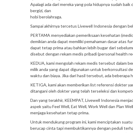
Apalagi ada dari mereka yang pola hidupnya sudah baik 
bergizi, dan
hobi berolahraga.
Sampai akhirnya tercetus Livewell Indonesia dengan be
PERTAMA menyediakan pemeriksaan kesehatan (medical 
demikian anda dapat memiliki pemahaman dasar atas fung
dapat tetap prima atau bahkan lebih bugar dari sebelu
disebut dengan rekam medis pribadi (personal health re
KEDUA, kami mengolah rekam medis tersebut dalam ben
milik anda yang dapat digunakan untuk berkonsultasi 
waktu dan biaya. Jika dari hasil tersebut, ada beberapa
KETIGA, kami akan memberikan list referensi dokter ya
ditangani oleh dokter yang telah terseleksi dan kompet
Dan yang terakhir, KEEMPAT, Livewell Indonesia menjadi
aspek yaitu Feel Well, Eat Well, Work Well dan Plan We
menjaga kesehatan tetap prima.
Untuk mendukung program ini, kami menciptakan suatu 
berucap cinta tapi membuktikannya dengan peduli terhad