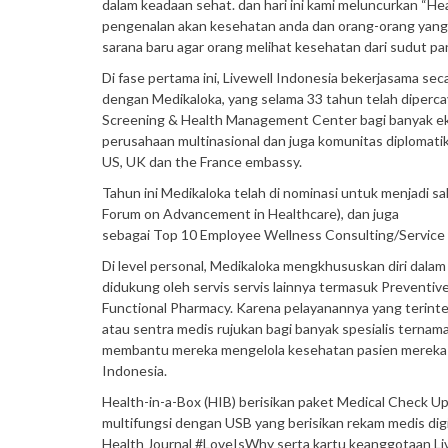
dalam keadaan sehat. dan hari ini kami meluncurkan “H
pengenalan akan kesehatan anda dan orang-orang yang a
sarana baru agar orang melihat kesehatan dari sudut p
Di fase pertama ini, Livewell Indonesia bekerjasama sec
dengan Medikaloka, yang selama 33 tahun telah diperca
Screening & Health Management Center bagi banyak ek
perusahaan multinasional dan juga komunitas diplomat
US, UK dan the France embassy.
Tahun ini Medikaloka telah di nominasi untuk menjadi 
Forum on Advancement in Healthcare), dan juga
sebagai Top 10 Employee Wellness Consulting/Service
Di level personal, Medikaloka mengkhususkan diri dal
didukung oleh servis servis lainnya termasuk Preventiv
Functional Pharmacy. Karena pelayanannya yang terinteg
atau sentra medis rujukan bagi banyak spesialis ternam
membantu mereka mengelola kesehatan pasien mereka y
Indonesia.
Health-in-a-Box (HIB) berisikan paket Medical Check Up
multifungsi dengan USB yang berisikan rekam medis digi
Health Journal #LoveIsWhy serta kartu keanggotaan Liv