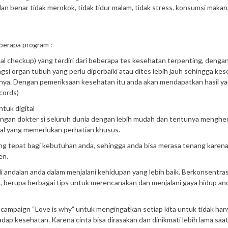
dan benar tidak merokok, tidak tidur malam, tidak stress, konsumsi maka
berapa program :
checkup) yang terdiri dari beberapa tes kesehatan terpenting, denga
si organ tubuh yang perlu diperbaiki atau dites lebih jauh sehingga ke
mnya. Dengan pemeriksaan kesehatan itu anda akan mendapatkan hasil y
cords)
tuk digital
dengan dokter si seluruh dunia dengan lebih mudah dan tentunya mengh
 hal yang memerlukan perhatian khusus.
ng tepat bagi kebutuhan anda, sehingga anda bisa merasa tenang karen
en.
 andalan anda dalam menjalani kehidupan yang lebih baik. Berkonsentras
ll, berupa berbagai tips untuk merencanakan dan menjalani gaya hidup a
campaign “Love is why” untuk mengingatkan setiap kita untuk tidak han
ap kesehatan. Karena cinta bisa dirasakan dan dinikmati lebih lama saat