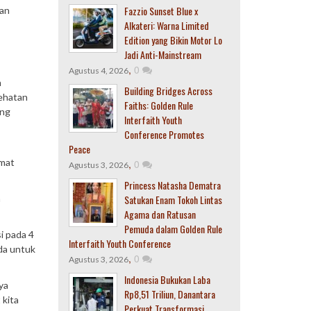
Fazzio Sunset Blue x
nan
Alkateri: Warna Limited
Edition yang Bikin Motor Lo
Jadi Anti-Mainstream
,
0
Agustus 4, 2026
n
Building Bridges Across
sehatan
Faiths: Golden Rule
ang
Interfaith Youth
Conference Promotes
Peace
emat
,
0
Agustus 3, 2026
Princess Natasha Dematra
a
Satukan Enam Tokoh Lintas
Agama dan Ratusan
Pemuda dalam Golden Rule
i pada 4
Interfaith Youth Conference
nda untuk
,
0
Agustus 3, 2026
Indonesia Bukukan Laba
ya
Rp8,51 Triliun, Danantara
 kita
Perkuat Transformasi