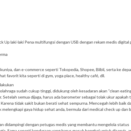
Up laki-laki Pena multifungsi dengan USB dengan rekam medis digital 
erma
okuniya, dan e-commerce seperti Tokopedia, Shopee, Blibli, serta ke dep
 favorit kita seperti di gym, yoga place, healthy café, dll.
elakukan
olahraga sudah cukup tinggi, didukung oleh kesadaran akan “clean eatin
r. Setelah semua dijaga, harus ada barometer sebagai tolak ukur apakah
. Karena tidak sakit bukan berati sehat sempurna. Mencegah lebih baik d
uk melengkapi gaya hidup sehat anda, bermula dari medical check up dan 
dan didampingi dengan petugas medis yang membantu mengelola status
gia. Sama seperti kendaraan yang harus masuk bengkel untuk diservis, a