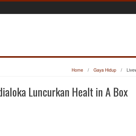
Home
/
Gaya Hidup
/
Live
dialoka Luncurkan Healt in A Box