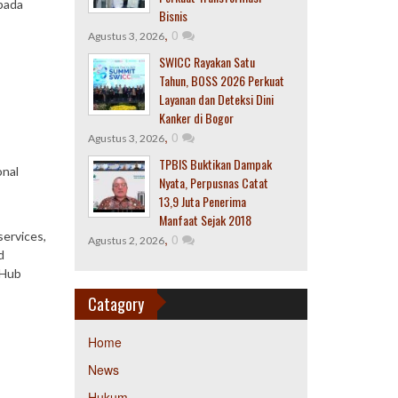
epada
Bisnis
,
0
Agustus 3, 2026
SWICC Rayakan Satu
Tahun, BOSS 2026 Perkuat
Layanan dan Deteksi Dini
Kanker di Bogor
,
0
Agustus 3, 2026
TPBIS Buktikan Dampak
onal
Nyata, Perpusnas Catat
13,9 Juta Penerima
Manfaat Sejak 2018
ervices,
,
0
Agustus 2, 2026
d
 Hub
Catagory
Home
News
Hukum