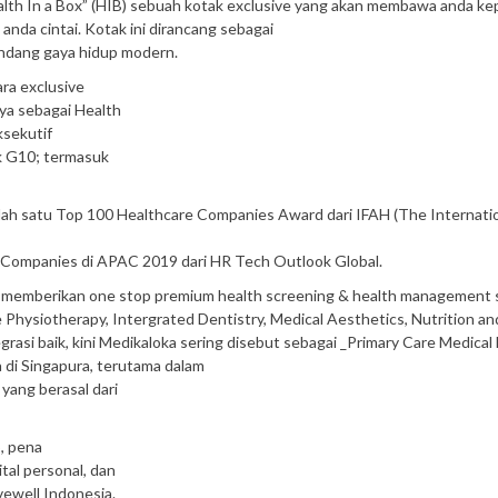
ealth In a Box” (HIB) sebuah kotak exclusive yang akan membawa anda k
nda cintai. Kotak ini dirancang sebagai
andang gaya hidup modern.
ara exclusive
ya sebagai Health
sekutif
ik G10; termasuk
salah satu Top 100 Healthcare Companies Award dari IFAH (The Internati
 Companies di APAC 2019 dari HR Tech Outlook Global.
am memberikan one stop premium health screening & health management s
e Physiotherapy, Intergrated Dentistry, Medical Aesthetics, Nutrition an
rasi baik, kini Medikaloka sering disebut sebagai _Primary Care Medical
a di Singapura, terutama dalam
ang berasal dari
, pena
tal personal, dan
ewell Indonesia.