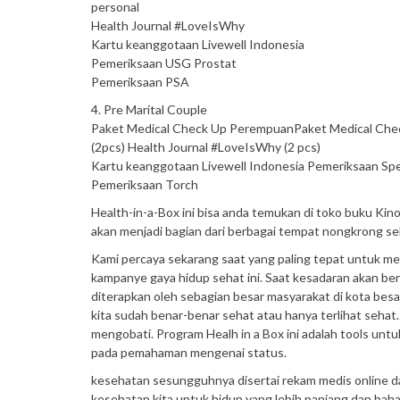
personal
Health Journal #LoveIsWhy
Kartu keanggotaan Livewell Indonesia
Pemeriksaan USG Prostat
Pemeriksaan PSA
4. Pre Marital Couple
Paket Medical Check Up PerempuanPaket Medical Check 
(2pcs) Health Journal #LoveIsWhy (2 pcs)
Kartu keanggotaan Livewell Indonesia Pemeriksaan Sp
Pemeriksaan Torch
Health-in-a-Box ini bisa anda temukan di toko buku Kin
akan menjadi bagian dari berbagai tempat nongkrong sehat
Kami percaya sekarang saat yang paling tepat untuk m
kampanye gaya hidup sehat ini. Saat kesadaran akan ber
diterapkan oleh sebagian besar masyarakat di kota besa
kita sudah benar-benar sehat atau hanya terlihat sehat
mengobati. Program Healh in a Box ini adalah tools unt
pada pemahaman mengenai status.
kesehatan sesungguhnya disertai rekam medis online 
kesehatan kita untuk hidup yang lebih panjang dan baha