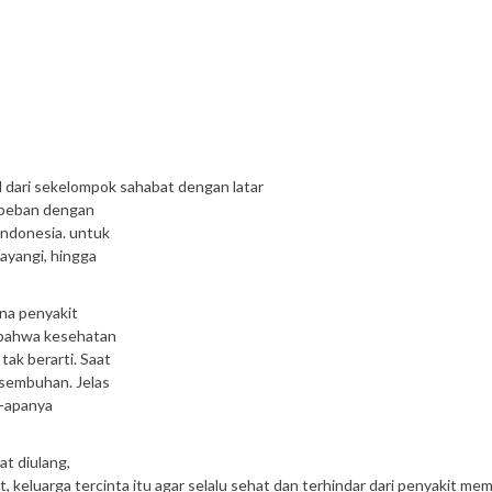
l dari sekelompok sahabat dengan latar
rbeban dengan
Indonesia. untuk
ayangi, hingga
ena penyakit
 bahwa kesehatan
tak berarti. Saat
esembuhan. Jelas
a-apanya
at diulang,
, keluarga tercinta itu agar selalu sehat dan terhindar dari penyakit me