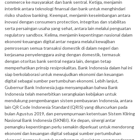
commerce ke masyarakat dan bank sentral. Ketiga, menjamin
interlink antara teknologi finansal dan bank untuk menghindari
risiko shadow banking. Keempat, menjamin keseimbangan antara
inovasi dengan consumers protection, integritas dan stabilitas
serta persaingan usaha yang sehat, antara lain melalui penguatan
regulatory sandbox. Kelima, menjamin kepentingan nasional dalam
ekonomi-keuangan digital antar negara melalui kewajiban
pemrosesan semua transaksi domestik di dalam negeri dan
kerjasama penyelenggara asing dengan domestik, termasuk
dengan otoritas bank sentral negara lain, dengan tetap
memperhatikan prinsip resiprokalitas. Bank Indonesia dalam hal ini
siap berkolaborasi untuk mewujudkan ekonomi dan keuangan
digital sebagai sumber pertumbuhan ekonomi. Lebih lanjut,
Gubernur Bank Indonesia juga menyampaikan bahwa Bank
Indonesia telah menerbitkan serangkaian kebijakan untuk
mendukung pengembangan sistem pembayaran Indonesia, antara
lain QR Code Indonesia Standard (QRIS) yang diluncurkan pada
bulan Agustus 2019, dan penyempurnaan ketentuan Sistem Kliring
Nasional Bank Indonesia (SKNBI). Ke depan, sinergi antar
pemangku kepentingan perlu semakin diperkuat untuk mendorong
ekonomi dan keuangan digital sebagai sumber pertumbuhan
ekonomi, termasuk untuk membangun ekosistem yang mendorong