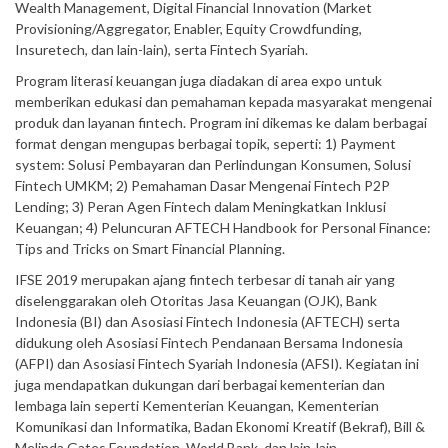
Wealth Management, Digital Financial Innovation (Market
Provisioning/Aggregator, Enabler, Equity Crowdfunding,
Insuretech, dan lain-lain), serta Fintech Syariah.
Program literasi keuangan juga diadakan di area expo untuk
memberikan edukasi dan pemahaman kepada masyarakat mengenai
produk dan layanan fintech. Program ini dikemas ke dalam berbagai
format dengan mengupas berbagai topik, seperti: 1) Payment
system: Solusi Pembayaran dan Perlindungan Konsumen, Solusi
Fintech UMKM; 2) Pemahaman Dasar Mengenai Fintech P2P
Lending; 3) Peran Agen Fintech dalam Meningkatkan Inklusi
Keuangan; 4) Peluncuran AFTECH Handbook for Personal Finance:
Tips and Tricks on Smart Financial Planning.
IFSE 2019 merupakan ajang fintech terbesar di tanah air yang
diselenggarakan oleh Otoritas Jasa Keuangan (OJK), Bank
Indonesia (BI) dan Asosiasi Fintech Indonesia (AFTECH) serta
didukung oleh Asosiasi Fintech Pendanaan Bersama Indonesia
(AFPI) dan Asosiasi Fintech Syariah Indonesia (AFSI). Kegiatan ini
juga mendapatkan dukungan dari berbagai kementerian dan
lembaga lain seperti Kementerian Keuangan, Kementerian
Komunikasi dan Informatika, Badan Ekonomi Kreatif (Bekraf), Bill &
Melinda Gates Foundation, World Bank, dan lain-lain.