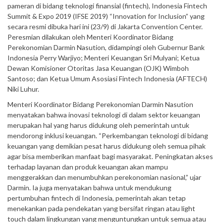
pameran di bidang teknologi finansial (fintech), Indonesia Fintech
Summit & Expo 2019 (IFSE 2019) “Innovation for Inclusion” yang
secara resmi dibuka hari ini (23/9) di Jakarta Convention Center.
Peresmian dilakukan oleh Menteri Koordinator Bidang
Perekonomian Darmin Nasution, didampingi oleh Gubernur Bank
Indonesia Perry Warjiyo; Menteri Keuangan Sri Mulyani; Ketua
Dewan Komisioner Otoritas Jasa Keuangan (OJK) Wimboh
Santoso; dan Ketua Umum Asosiasi Fintech Indonesia (AFTECH)
Niki Luhur.
Menteri Koordinator Bidang Perekonomian Darmin Nasution
menyatakan bahwa inovasi teknologi di dalam sektor keuangan
merupakan hal yang harus didukung oleh pemerintah untuk
mendorong inklusi keuangan. “Perkembangan teknologi di bidang
keuangan yang demikian pesat harus didukung oleh semua pihak
agar bisa memberikan manfaat bagi masyarakat. Peningkatan akses
terhadap layanan dan produk keuangan akan mampu
menggerakkan dan menumbuhkan perekonomian nasional,” ujar
Darmin. Ia juga menyatakan bahwa untuk mendukung
pertumbuhan fintech di Indonesia, pemerintah akan tetap
menekankan pada pendekatan yang bersifat ringan atau light
touch dalam lingkungan yang menguntungkan untuk semua atau