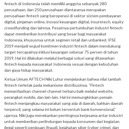
fintech di Indonesia telah memiliki anggota sebanyak 280
perusahaan, dan 250 perusahaan diantaranya merupakan
perusahaan fintech yang beroperasi di sektor sistem pembayaran
digital, pinjaman online, inovasi keuangan digital, insuretech, equity
crowdfunding dan lainnya. Pesatnya pertumbuhan industri fintech
dapat memberikan kontribusi yang besar bagi masyarakat
Indonesia, khususnya untuk segmen retail dan unbanked. IFSE
2019 menjadi wujud komitmen industri fintech dalam mendukung
target tercapainya inklusi keuangan sebesar 75 persen di tahun
2019. Hal ini dilakukan melalui berbagai solusi yang ditawarkan
fintech kepada masyarakat Indonesia sesuai dengan kebutuhan
dan gaya hidup masyarakat.
Ketua Umum AFTECH Niki Luhur menjelaskan bahwa nilai tambah
fintech terletak pada mekanisme distribusinya. “Fintech
memanfaatkan channel-channel terbaru baik melalui website,
perangkat mobile, dan lain-lain. Hal ini memungkinkan pemain
fintech menjangkau masyarakat yang ada di daerah, bahkan daerah
terpencil, yang selama ini belum tersentuh bank konvensional,”
ujarnya. Niki juga menekankan pentingnya kerjasama antar industri
untuk memberikan perlindungan kepada konsumen dari kegiatan
ilegal seperti penipuan (fraud), kejahatan siber (cyber crime), dan