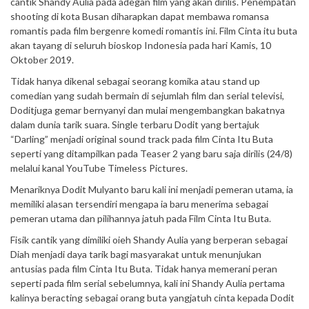
cantik Shandy Aulia pada adegan film yang akan dirilis. Penempatan
shooting di kota Busan diharapkan dapat membawa romansa
romantis pada film bergenre komedi romantis ini. Film Cinta itu buta
akan tayang di seluruh bioskop Indonesia pada hari Kamis, 10
Oktober 2019.
Tidak hanya dikenal sebagai seorang komika atau stand up
comedian yang sudah bermain di sejumlah film dan serial televisi,
Doditjuga gemar bernyanyi dan mulai mengembangkan bakatnya
dalam dunia tarik suara. Single terbaru Dodit yang bertajuk
“Darling” menjadi original sound track pada film Cinta Itu Buta
seperti yang ditampilkan pada Teaser 2 yang baru saja dirilis (24/8)
melalui kanal YouTube Timeless Pictures.
Menariknya Dodit Mulyanto baru kali ini menjadi pemeran utama, ia
memiliki alasan tersendiri mengapa ia baru menerima sebagai
pemeran utama dan pilihannya jatuh pada Film Cinta Itu Buta.
Fisik cantik yang dimiliki oieh Shandy Aulia yang berperan sebagai
Diah menjadi daya tarik bagi masyarakat untuk menunjukan
antusias pada film Cinta Itu Buta. Tidak hanya memerani peran
seperti pada film serial sebelumnya, kali ini Shandy Aulia pertama
kalinya beracting sebagai orang buta yangjatuh cinta kepada Dodit