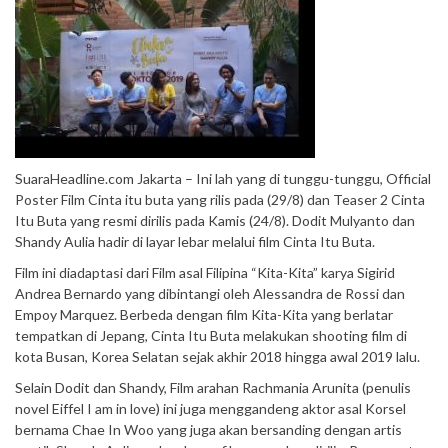
SuaraHeadline.com Jakarta – Ini lah yang di tunggu-tunggu, Official
Poster Film Cinta itu buta yang rilis pada (29/8) dan Teaser 2 Cinta
Itu Buta yang resmi dirilis pada Kamis (24/8). Dodit Mulyanto dan
Shandy Aulia hadir di layar lebar melalui film Cinta Itu Buta.
Film ini diadaptasi dari Film asal Filipina “Kita-Kita” karya Sigirid
Andrea Bernardo yang dibintangi oleh Alessandra de Rossi dan
Empoy Marquez. Berbeda dengan film Kita-Kita yang berlatar
tempatkan di Jepang, Cinta Itu Buta melakukan shooting film di
kota Busan, Korea Selatan sejak akhir 2018 hingga awal 2019 lalu.
Selain Dodit dan Shandy, Film arahan Rachmania Arunita (penulis
novel Eiffel I am in love) ini juga menggandeng aktor asal Korsel
bernama Chae In Woo yang juga akan bersanding dengan artis