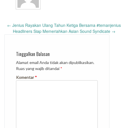
Post
←
Jenius Rayakan Ulang Tahun Ketiga Bersama #temanjenius
navigation
Headliners Siap Memeriahkan Asian Sound Syndicate
→
Tinggalkan Balasan
Alamat email Anda tidak akan dipublikasikan.
Ruas yang wajib ditandai
*
Komentar
*