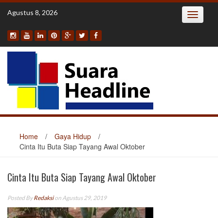
Skip
Agustus 8, 2026
Toggle
to
navigatio
content
Home
/
Gaya Hidup
/
Cinta Itu Buta Siap Tayang Awal Oktober
Cinta Itu Buta Siap Tayang Awal Oktober
Posted By
Redaksi
on Agustus 29, 2019