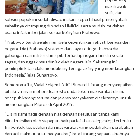
masih agak
sulit, dan
subsidi pupuk ini sudah diwacanakan, seperti hasil panen gabah
sebaiknya ditampung di wadah UMKM, serta mudah-mudahan
usaha ini akan berjalan sesuai keinginan Prabowo.
“Prabowo-Sandi selalu membela kepentingan rakyat, bangsa dan
negara. Dia (Prabowo) visioner dan saya teringat bahwa dia
gabungan dari militer dan sipil. Terhadap negara lain dia selalu
tegas, dan nggak mau diinjak oleh negara lain. Sekarang ini
pemimpin kita selalu mendukung tenaga asing yang mendatangkan
Indonesia,” jelas Suhartoyo.
Sementara itu, Wakil Sekjen FARCI Sunardi Lintang menyampaikan,
pihaknya ingin mohon doa restu pada tokoh masyarakat disini,
sesepuh karang taruna dan jajaran masyakarat disekitarnya untuk
memenangkan Pilpres di April 2019.
“Disini kami hadir dengan niat dengan ketulusan tanpa kami
diinstruksikan oleh siapapun baik partai atau caleg caleg tertentu.
Ini bentuk kepedulian dari masyarakat yang peduli akan perubahan
dan adil makmur buat maeyarakat,” kata Lintang sapaan akrabnya.