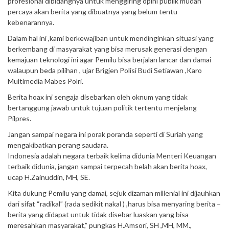
profesional dibidangnya untuk menggiring opini publik mudah
percaya akan berita yang dibuatnya yang belum tentu
kebenarannya.
Dalam hal ini ,kami berkewajiban untuk mendinginkan situasi yang
berkembang di masyarakat yang bisa merusak generasi dengan
kemajuan teknologi ini agar Pemilu bisa berjalan lancar dan damai
walaupun beda pilihan , ujar Brigjen Polisi Budi Setiawan ,Karo
Multimedia Mabes Polri.
Berita hoax ini sengaja disebarkan oleh oknum yang tidak
bertanggung jawab untuk tujuan politik tertentu menjelang
Pilpres.
Jangan sampai negara ini porak poranda seperti di Suriah yang
mengakibatkan perang saudara.
Indonesia adalah negara terbaik kelima didunia Menteri Keuangan
terbaik didunia, jangan sampai terpecah belah akan berita hoax,
ucap H.Zainuddin, MH, SE.
Kita dukung Pemilu yang damai, sejuk dizaman millenial ini dijauhkan
dari sifat “radikal” (rada sedikit nakal ) ,harus bisa menyaring berita –
berita yang didapat untuk tidak disebar luaskan yang bisa
meresahkan masyarakat,” pungkas H.Amsori, SH ,MH, MM.,