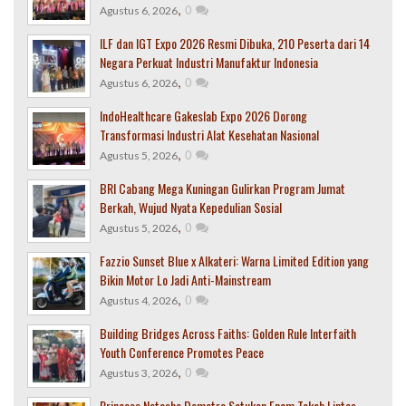
,
0
Agustus 6, 2026
ILF dan IGT Expo 2026 Resmi Dibuka, 210 Peserta dari 14
Negara Perkuat Industri Manufaktur Indonesia
,
0
Agustus 6, 2026
IndoHealthcare Gakeslab Expo 2026 Dorong
Transformasi Industri Alat Kesehatan Nasional
,
0
Agustus 5, 2026
BRI Cabang Mega Kuningan Gulirkan Program Jumat
Berkah, Wujud Nyata Kepedulian Sosial
,
0
Agustus 5, 2026
Fazzio Sunset Blue x Alkateri: Warna Limited Edition yang
Bikin Motor Lo Jadi Anti-Mainstream
,
0
Agustus 4, 2026
Building Bridges Across Faiths: Golden Rule Interfaith
Youth Conference Promotes Peace
,
0
Agustus 3, 2026
Princess Natasha Dematra Satukan Enam Tokoh Lintas