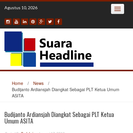
Skip
Agustus 10, 2026
Toggle
to
navigatio
content
Home
/
News
/
Budijanto Ardiansjah Diangkat Sebagai PLT Ketua Umum
ASITA
Budijanto Ardiansjah Diangkat Sebagai PLT Ketua
Umum ASITA