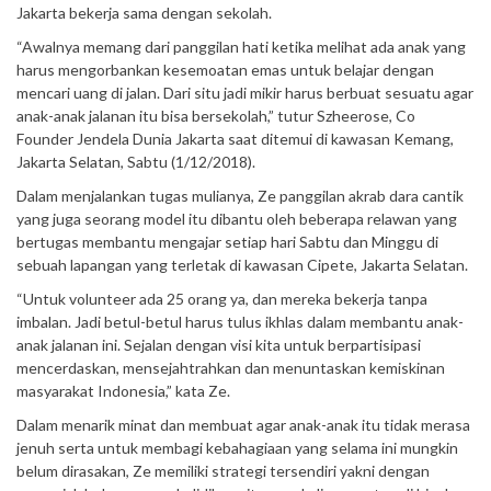
Jakarta bekerja sama dengan sekolah.
“Awalnya memang dari panggilan hati ketika melihat ada anak yang
harus mengorbankan kesemoatan emas untuk belajar dengan
mencari uang di jalan. Dari situ jadi mikir harus berbuat sesuatu agar
anak-anak jalanan itu bisa bersekolah,” tutur Szheerose, Co
Founder Jendela Dunia Jakarta saat ditemui di kawasan Kemang,
Jakarta Selatan, Sabtu (1/12/2018).
Dalam menjalankan tugas mulianya, Ze panggilan akrab dara cantik
yang juga seorang model itu dibantu oleh beberapa relawan yang
bertugas membantu mengajar setiap hari Sabtu dan Minggu di
sebuah lapangan yang terletak di kawasan Cipete, Jakarta Selatan.
“Untuk volunteer ada 25 orang ya, dan mereka bekerja tanpa
imbalan. Jadi betul-betul harus tulus ikhlas dalam membantu anak-
anak jalanan ini. Sejalan dengan visi kita untuk berpartisipasi
mencerdaskan, mensejahtrahkan dan menuntaskan kemiskinan
masyarakat Indonesia,” kata Ze.
Dalam menarik minat dan membuat agar anak-anak itu tidak merasa
jenuh serta untuk membagi kebahagiaan yang selama ini mungkin
belum dirasakan, Ze memiliki strategi tersendiri yakni dengan