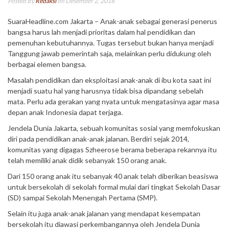
Posted By
Redaksi
on Desember 2, 2018
SuaraHeadline.com Jakarta – Anak-anak sebagai generasi penerus
bangsa harus lah menjadi prioritas dalam hal pendidikan dan
pemenuhan kebutuhannya. Tugas tersebut bukan hanya menjadi
Tanggung jawab pemerintah saja, melainkan perlu didukung oleh
berbagai elemen bangsa.
Masalah pendidikan dan eksploitasi anak-anak di ibu kota saat ini
menjadi suatu hal yang harusnya tidak bisa dipandang sebelah
mata. Perlu ada gerakan yang nyata untuk mengatasinya agar masa
depan anak Indonesia dapat terjaga.
Jendela Dunia Jakarta, sebuah komunitas sosial yang memfokuskan
diri pada pendidikan anak-anak jalanan. Berdiri sejak 2014,
komunitas yang digagas Szheerose berama beberapa rekannya itu
telah memiliki anak didik sebanyak 150 orang anak.
Dari 150 orang anak itu sebanyak 40 anak telah diberikan beasiswa
untuk bersekolah di sekolah formal mulai dari tingkat Sekolah Dasar
(SD) sampai Sekolah Menengah Pertama (SMP).
Selain itu juga anak-anak jalanan yang mendapat kesempatan
bersekolah itu diawasi perkembangannya oleh Jendela Dunia