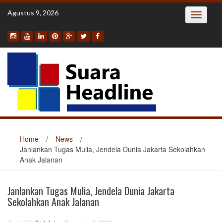
Skip
Agustus 9, 2026
Toggle
to
navigatio
content
Home
/
News
/
Janlankan Tugas Mulia, Jendela Dunia Jakarta Sekolahkan
Anak Jalanan
Janlankan Tugas Mulia, Jendela Dunia Jakarta
Sekolahkan Anak Jalanan