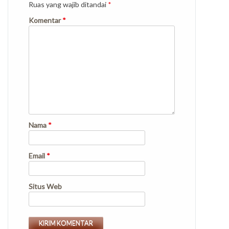
Ruas yang wajib ditandai
*
Komentar
*
Nama
*
Email
*
Situs Web