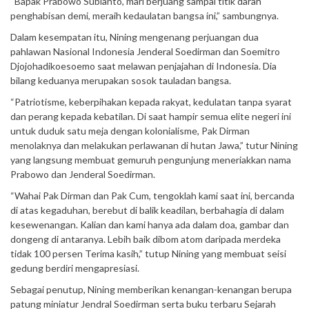
“Bapak Prabowo Subianto, mari berjuang sampai titik darah
penghabisan demi, meraih kedaulatan bangsa ini,” sambungnya.
Dalam kesempatan itu, Nining mengenang perjuangan dua
pahlawan Nasional Indonesia Jenderal Soedirman dan Soemitro
Djojohadikoesoemo saat melawan penjajahan di Indonesia. Dia
bilang keduanya merupakan sosok tauladan bangsa.
“Patriotisme, keberpihakan kepada rakyat, kedulatan tanpa syarat
dan perang kepada kebatilan. Di saat hampir semua elite negeri ini
untuk duduk satu meja dengan kolonialisme, Pak Dirman
menolaknya dan melakukan perlawanan di hutan Jawa,” tutur Nining
yang langsung membuat gemuruh pengunjung meneriakkan nama
Prabowo dan Jenderal Soedirman.
“Wahai Pak Dirman dan Pak Cum, tengoklah kami saat ini, bercanda
di atas kegaduhan, berebut di balik keadilan, berbahagia di dalam
kesewenangan. Kalian dan kami hanya ada dalam doa, gambar dan
dongeng di antaranya. Lebih baik dibom atom daripada merdeka
tidak 100 persen Terima kasih,” tutup Nining yang membuat seisi
gedung berdiri mengapresiasi.
Sebagai penutup, Nining memberikan kenangan-kenangan berupa
patung miniatur Jendral Soedirman serta buku terbaru Sejarah