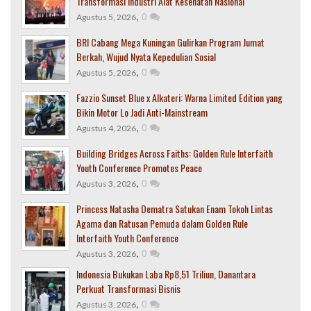
Transformasi Industri Alat Kesehatan Nasional
,
0
Agustus 5, 2026
BRI Cabang Mega Kuningan Gulirkan Program Jumat
Berkah, Wujud Nyata Kepedulian Sosial
,
0
Agustus 5, 2026
Fazzio Sunset Blue x Alkateri: Warna Limited Edition yang
Bikin Motor Lo Jadi Anti-Mainstream
,
0
Agustus 4, 2026
Building Bridges Across Faiths: Golden Rule Interfaith
Youth Conference Promotes Peace
,
0
Agustus 3, 2026
Princess Natasha Dematra Satukan Enam Tokoh Lintas
Agama dan Ratusan Pemuda dalam Golden Rule
Interfaith Youth Conference
,
0
Agustus 3, 2026
Indonesia Bukukan Laba Rp8,51 Triliun, Danantara
Perkuat Transformasi Bisnis
,
0
Agustus 3, 2026