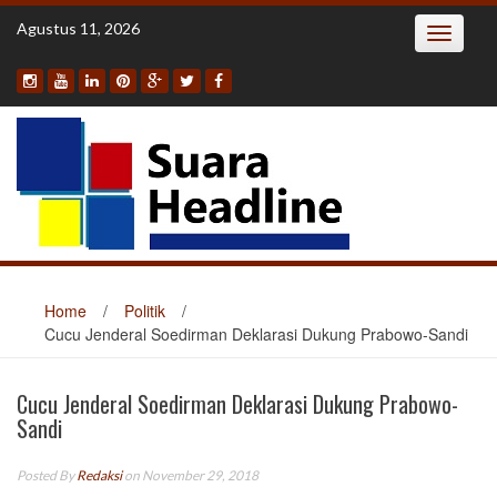
Skip
Agustus 11, 2026
Toggle
to
navigatio
content
Home
/
Politik
/
Cucu Jenderal Soedirman Deklarasi Dukung Prabowo-Sandi
Cucu Jenderal Soedirman Deklarasi Dukung Prabowo-
Sandi
Posted By
Redaksi
on November 29, 2018