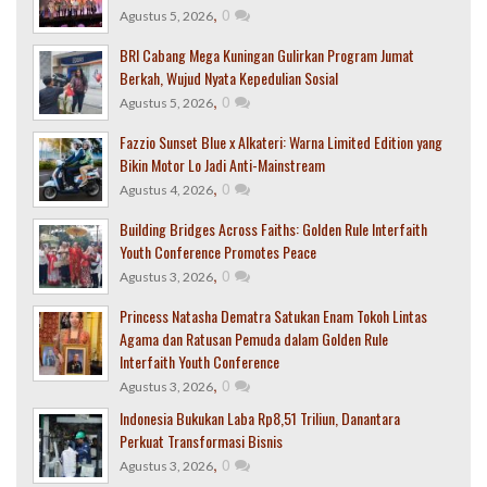
,
0
Agustus 5, 2026
BRI Cabang Mega Kuningan Gulirkan Program Jumat
Berkah, Wujud Nyata Kepedulian Sosial
,
0
Agustus 5, 2026
Fazzio Sunset Blue x Alkateri: Warna Limited Edition yang
Bikin Motor Lo Jadi Anti-Mainstream
,
0
Agustus 4, 2026
Building Bridges Across Faiths: Golden Rule Interfaith
Youth Conference Promotes Peace
,
0
Agustus 3, 2026
Princess Natasha Dematra Satukan Enam Tokoh Lintas
Agama dan Ratusan Pemuda dalam Golden Rule
Interfaith Youth Conference
,
0
Agustus 3, 2026
Indonesia Bukukan Laba Rp8,51 Triliun, Danantara
Perkuat Transformasi Bisnis
,
0
Agustus 3, 2026