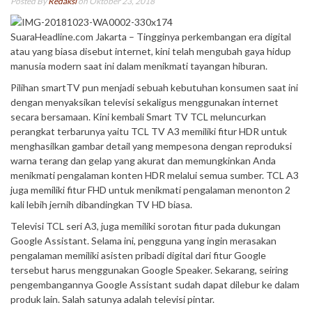
Posted By
Redaksi
on Oktober 23, 2018
SuaraHeadline.com Jakarta – Tingginya perkembangan era digital
atau yang biasa disebut internet, kini telah mengubah gaya hidup
manusia modern saat ini dalam menikmati tayangan hiburan.
Pilihan smartTV pun menjadi sebuah kebutuhan konsumen saat ini
dengan menyaksikan televisi sekaligus menggunakan internet
secara bersamaan. Kini kembali Smart TV TCL meluncurkan
perangkat terbarunya yaitu TCL TV A3 memiliki fitur HDR untuk
menghasilkan gambar detail yang mempesona dengan reproduksi
warna terang dan gelap yang akurat dan memungkinkan Anda
menikmati pengalaman konten HDR melalui semua sumber. TCL A3
juga memiliki fitur FHD untuk menikmati pengalaman menonton 2
kali lebih jernih dibandingkan TV HD biasa.
Televisi TCL seri A3, juga memiliki sorotan fitur pada dukungan
Google Assistant. Selama ini, pengguna yang ingin merasakan
pengalaman memiliki asisten pribadi digital dari fitur Google
tersebut harus menggunakan Google Speaker. Sekarang, seiring
pengembangannya Google Assistant sudah dapat dilebur ke dalam
produk lain. Salah satunya adalah televisi pintar.