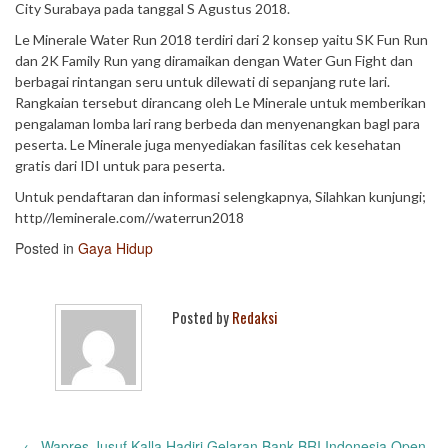
City Surabaya pada tanggal S Agustus 2018.
Le Minerale Water Run 2018 terdiri dari 2 konsep yaitu SK Fun Run
dan 2K Family Run yang diramaikan dengan Water Gun Fight dan
berbagai rintangan seru untuk dilewati di sepanjang rute lari.
Rangkaian tersebut dirancang oleh Le Minerale untuk memberikan
pengalaman lomba lari rang berbeda dan menyenangkan bagl para
peserta. Le Minerale juga menyediakan fasilitas cek kesehatan
gratis dari IDI untuk para peserta.
Untuk pendaftaran dan informasi selengkapnya, Silahkan kunjungi;
http//leminerale.com//waterrun2018
Posted in
Gaya Hidup
Posted by
Redaksi
Post
←
Wapres Jusuf Kalla Hadiri Gelaran Bank BRI Indonesia Open