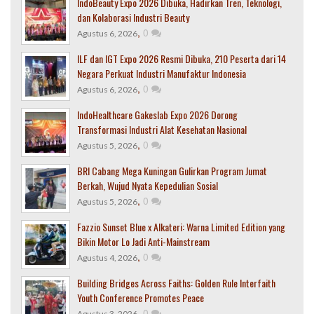
IndoBeauty Expo 2026 Dibuka, Hadirkan Tren, Teknologi,
dan Kolaborasi Industri Beauty
,
0
Agustus 6, 2026
ILF dan IGT Expo 2026 Resmi Dibuka, 210 Peserta dari 14
Negara Perkuat Industri Manufaktur Indonesia
,
0
Agustus 6, 2026
IndoHealthcare Gakeslab Expo 2026 Dorong
Transformasi Industri Alat Kesehatan Nasional
,
0
Agustus 5, 2026
BRI Cabang Mega Kuningan Gulirkan Program Jumat
Berkah, Wujud Nyata Kepedulian Sosial
,
0
Agustus 5, 2026
Fazzio Sunset Blue x Alkateri: Warna Limited Edition yang
Bikin Motor Lo Jadi Anti-Mainstream
,
0
Agustus 4, 2026
Building Bridges Across Faiths: Golden Rule Interfaith
Youth Conference Promotes Peace
,
0
Agustus 3, 2026