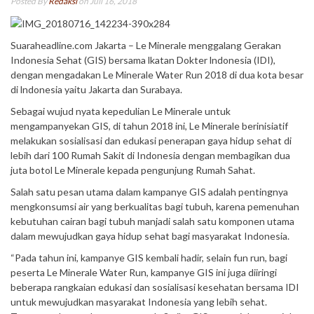
Posted By
Redaksi
on Juli 16, 2018
Suaraheadline.com Jakarta – Le Minerale menggalang Gerakan
Indonesia Sehat (GIS) bersama lkatan Dokter lndonesia (IDI),
dengan mengadakan Le Minerale Water Run 2018 di dua kota besar
di lndonesia yaitu Jakarta dan Surabaya.
Sebagai wujud nyata kepedulian Le Minerale untuk
mengampanyekan GIS, di tahun 2018 ini, Le Minerale berinisiatif
melakukan sosialisasi dan edukasi penerapan gaya hidup sehat di
lebih dari 100 Rumah Sakit di Indonesia dengan membagikan dua
juta botol Le Minerale kepada pengunjung Rumah Sahat.
Salah satu pesan utama dalam kampanye GIS adalah pentingnya
mengkonsumsi air yang berkualitas bagi tubuh, karena pemenuhan
kebutuhan cairan bagi tubuh manjadi salah satu komponen utama
dalam mewujudkan gaya hidup sehat bagi masyarakat Indonesia.
“Pada tahun ini, kampanye GIS kembali hadir, selain fun run, bagi
peserta Le Minerale Water Run, kampanye GIS ini juga diiringi
beberapa rangkaian edukasi dan sosialisasi kesehatan bersama IDI
untuk mewujudkan masyarakat Indonesia yang lebih sehat.