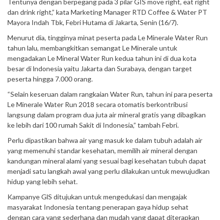
Tentunya dengan berpegang pada 3 pilar GIS move right, eat right
dan drink right,” kata Marketing Manager RTD Coffee & Water PT
Mayora Indah Tbk, Febri Hutama di Jakarta, Senin (16/7).
Menurut dia, tingginya minat peserta pada Le Minerale Water Run
tahun lalu, membangkitkan semangat Le Minerale untuk
mengadakan Le Mineral Water Run kedua tahun ini di dua kota
besar di lndonesia yaitu Jakarta dan Surabaya, dengan target
peserta hingga 7.000 orang.
“Selain keseruan dalam rangkaian Water Run, tahun ini para peserta
Le Minerale Water Run 2018 secara otomatis berkontribusi
langsung dalam program dua juta air mineral gratis yang dibagikan
ke lebih dari 100 rumah Sakit di Indonesia,” tambah Febri.
Perlu dipastikan bahwa air yang masuk ke dalam tubuh adalah air
yang memenuhi standar kesehatan, memilih air mineral dengan
kandungan mineral alami yang sesuai bagi kesehatan tubuh dapat
menjadi satu langkah awal yang perlu dilakukan untuk mewujudkan
hidup yang lebih sehat.
Kampanye GlS ditujukan untuk mengedukasi dan mengajak
masyarakat Indonesia tentang penerapan gaya hidup sehat
dengan cara yang sederhana dan mudah yang dapat diterapkan