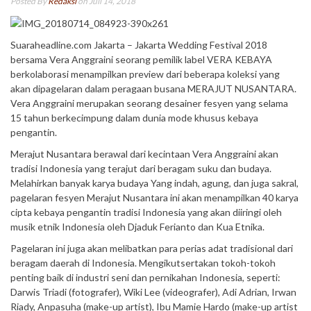
Posted By
Redaksi
on Juli 14, 2018
Suaraheadline.com Jakarta – Jakarta Wedding Festival 2018
bersama Vera Anggraini seorang pemilik label VERA KEBAYA
berkolaborasi menampilkan preview dari beberapa koleksi yang
akan dipagelaran dalam peragaan busana MERAJUT NUSANTARA.
Vera Anggraini merupakan seorang desainer fesyen yang selama
15 tahun berkecimpung dalam dunia mode khusus kebaya
pengantin.
Merajut Nusantara berawal dari kecintaan Vera Anggraini akan
tradisi Indonesia yang terajut dari beragam suku dan budaya.
Melahirkan banyak karya budaya Yang indah, agung, dan juga sakral,
pagelaran fesyen Merajut Nusantara ini akan menampilkan 40 karya
cipta kebaya pengantin tradisi Indonesia yang akan diiringi oleh
musik etnik Indonesia oleh Djaduk Ferianto dan Kua Etnika.
Pagelaran ini juga akan melibatkan para perias adat tradisional dari
beragam daerah di Indonesia. Mengikutsertakan tokoh-tokoh
penting baik di industri seni dan pernikahan Indonesia, seperti:
Darwis Triadi (fotografer), Wiki Lee (videografer), Adi Adrian, Irwan
Riady, Anpasuha (make-up artist), Ibu Mamie Hardo (make-up artist