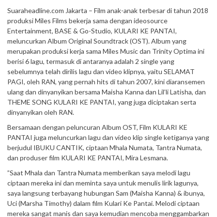
Suaraheadline.com Jakarta – Film anak-anak terbesar di tahun 2018
produksi Miles Films bekerja sama dengan ideosource
Entertainment, BASE & Go-Studio, KULARI KE PANTAI,
meluncurkan Album Original Soundtrack (OST). Album yang
merupakan produksi kerja sama Miles Music dan Trinity Optima ini
berisi 6 lagu, termasuk di antaranya adalah 2 single yang
sebelumnya telah dirilis lagu dan video klipnya, yaitu SELAMAT
PAGI, oleh RAN, yang pernah hits di tahun 2007, kini diaransemen
ulang dan dinyanyikan bersama Maisha Kanna dan Lil’li Latisha, dan
THEME SONG KULARI KE PANTAI, yang juga diciptakan serta
dinyanyikan oleh RAN.
Bersamaan dengan peluncuran Album OST, Film KULARI KE
PANTAI juga meluncurkan lagu dan video klip single ketiganya yang
berjudul IBUKU CANTIK, ciptaan Mhala Numata, Tantra Numata,
dan produser film KULARI KE PANTAI, Mira Lesmana.
”Saat Mhala dan Tantra Numata memberikan saya melodi lagu
ciptaan mereka ini dan meminta saya untuk menulis lirik lagunya,
saya langsung terbayang hubungan Sam (Maisha Kanna) & ibunya,
Uci (Marsha Timothy) dalam film Kulari Ke Pantai. Melodi ciptaan
mereka sangat manis dan saya kemudian mencoba menggambarkan