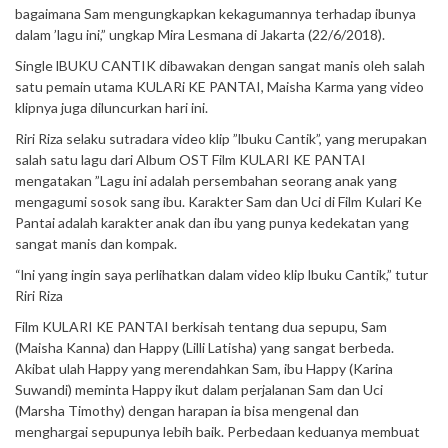
bagaimana Sam mengungkapkan kekagumannya terhadap ibunya
dalam ’lagu ini,” ungkap Mira Lesmana di Jakarta (22/6/2018).
Single lBUKU CANTIK dibawakan dengan sangat manis oleh salah
satu pemain utama KULARi KE PANTAI, Maisha Karma yang video
klipnya juga diluncurkan hari ini.
Riri Riza selaku sutradara video klip ”lbuku Cantik”, yang merupakan
salah satu lagu dari Album OST Film KULARI KE PANTAI
mengatakan ”Lagu ini adalah persembahan seorang anak yang
mengagumi sosok sang ibu. Karakter Sam dan Uci di Film Kulari Ke
Pantai adalah karakter anak dan ibu yang punya kedekatan yang
sangat manis dan kompak.
“lni yang ingin saya perlihatkan dalam video klip lbuku Cantik,” tutur
Riri Riza
Film KULARI KE PANTAI berkisah tentang dua sepupu, Sam
(Maisha Kanna) dan Happy (Lilli Latisha) yang sangat berbeda.
Akibat ulah Happy yang merendahkan Sam, ibu Happy (Karina
Suwandi) meminta Happy ikut dalam perjalanan Sam dan Uci
(Marsha Timothy) dengan harapan ia bisa mengenal dan
menghargai sepupunya lebih baik. Perbedaan keduanya membuat