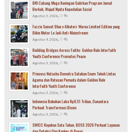
BRI Cabang Mega Kuningan Gulirkan Program Jumat
Berkah, Wujud Nyata Kepedulian Sosial
,
0
Agustus 5, 2026
Fazzio Sunset Blue x Alkateri: Warna Limited Edition yang
Bikin Motor Lo Jadi Anti-Mainstream
,
0
Agustus 4, 2026
Building Bridges Across Faiths: Golden Rule Interfaith
Youth Conference Promotes Peace
,
0
Agustus 3, 2026
Princess Natasha Dematra Satukan Enam Tokoh Lintas
Agama dan Ratusan Pemuda dalam Golden Rule
Interfaith Youth Conference
,
0
Agustus 3, 2026
Indonesia Bukukan Laba Rp8,51 Triliun, Danantara
Perkuat Transformasi Bisnis
,
0
Agustus 3, 2026
SWICC Rayakan Satu Tahun, BOSS 2026 Perkuat Layanan
dan Deteksi Dini Kanker di Bogor