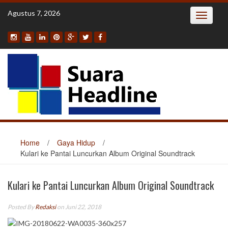
Skip
Agustus 7, 2026
Toggle
to
navigatio
content
Home
/
Gaya Hidup
/
Kulari ke Pantai Luncurkan Album Original Soundtrack
Kulari ke Pantai Luncurkan Album Original Soundtrack
Posted By
Redaksi
on Juni 22, 2018