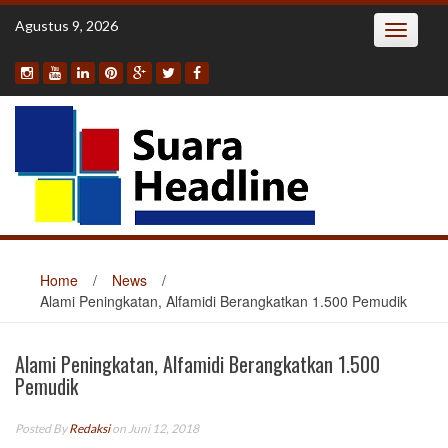
Skip
Agustus 9, 2026
Toggle
to
navigatio
content
Home
/
News
/
Alami Peningkatan, Alfamidi Berangkatkan 1.500 Pemudik
Alami Peningkatan, Alfamidi Berangkatkan 1.500
Pemudik
Posted By
Redaksi
on Juni 12, 2018