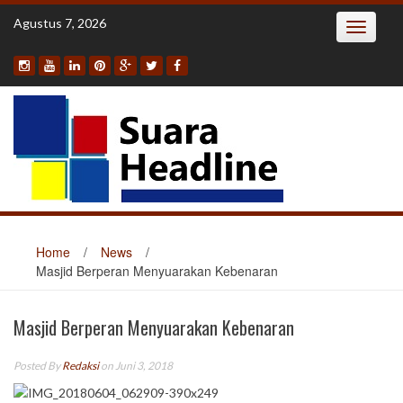
Skip
Agustus 7, 2026
Toggle
to
navigatio
content
Home
/
News
/
Masjid Berperan Menyuarakan Kebenaran
Masjid Berperan Menyuarakan Kebenaran
Posted By
Redaksi
on Juni 3, 2018