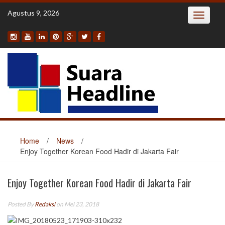
Skip
Agustus 9, 2026
Toggle
to
navigatio
content
Home
/
News
/
Enjoy Together Korean Food Hadir di Jakarta Fair
Enjoy Together Korean Food Hadir di Jakarta Fair
Posted By
Redaksi
on Mei 23, 2018