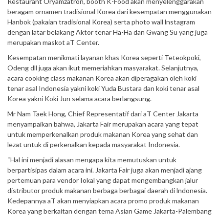
Restaurant Oryamzatron, booth K-Food akan menyelenggarakan
beragam ornamen tradisional Korea dari kesempatan menggunakan
Hanbok (pakaian tradisional Korea) serta photo wall lnstagram
dengan latar belakang Aktor tenar Ha-Ha dan Gwang Su yang juga
merupakan maskot aT Center.
Kesempatan menikmati layanan khas Korea seperti Teteokpoki,
Odeng dll juga akan ikut memeriahkan masyarakat. Selanjutnya,
acara cooking class makanan Korea akan diperagakan oleh koki
tenar asal Indonesia yakni koki Yuda Bustara dan koki tenar asal
Korea yakni Koki Jun selama acara berlangsung.
Mr Nam Taek Hong, Chief Representatif dari aT Center Jakarta
menyampaikan bahwa, Jakarta Fair merupakan acara yang tepat
untuk memperkenalkan produk makanan Korea yang sehat dan
lezat untuk di perkenalkan kepada masyarakat Indonesia.
“Hal ini menjadi alasan mengapa kita memutuskan untuk
berpartisipas dalam acara ini. Jakarta Fair juga akan menjadi ajang
pertemuan para vendor Iokal yang dapat mengembangkan jalur
distributor produk makanan berbaga berbagai daerah di lndonesia.
Kedepannya aT akan menyiapkan acara promo produk makanan
Korea yang berkaitan dengan tema Asian Game Jakarta-Palembang