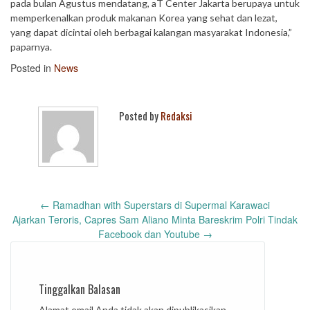
pada bulan Agustus mendatang, aT Center Jakarta berupaya untuk
memperkenalkan produk makanan Korea yang sehat dan lezat,
yang dapat dicintai oleh berbagai kalangan masyarakat Indonesia,”
paparnya.
Posted in
News
Posted by
Redaksi
Post
←
Ramadhan with Superstars di Supermal Karawaci
navigation
Ajarkan Teroris, Capres Sam Aliano Minta Bareskrim Polri Tindak
Facebook dan Youtube
→
Tinggalkan Balasan
Alamat email Anda tidak akan dipublikasikan.