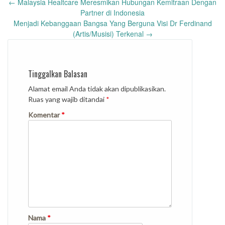
Post
←
Malaysia Healtcare Meresmikan Hubungan Kemitraan Dengan
navigation
Partner di Indonesia
Menjadi Kebanggaan Bangsa Yang Berguna Visi Dr Ferdinand
(Artis/Musisi) Terkenal
→
Tinggalkan Balasan
Alamat email Anda tidak akan dipublikasikan.
Ruas yang wajib ditandai
*
Komentar
*
Nama
*