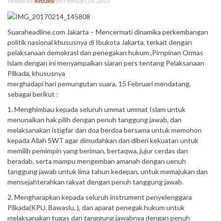
Posted By
Redaksi
on Februari 14, 2017
Suaraheadline.com Jakarta – Mencermati dinamika perkembangan
politik nasional khususnya di Ibukota Jakarta, terkait dengan
pelaksanaan demokrasl dan penegakan hukum ,Pirnpinan Ormas
lslam dengan ini menyampaikan siaran pers tentang Pelaksanaan
Pilkada, khususnya
merghadapi hari pemungutan suara, 15 Februari mendatang,
sebagai berikut :
1. Menghimbau kepada seluruh ummat ummat Islam untuk
menunaikan hak pilih dengan penuh tanggung jawab, dan
melaksanakan istigfar dan doa berdoa bersama untuk memohon
kepada Allah SWT agar dimudahkan dan diberi kekuatan untuk
memilih pemimpin yang beriman, bertaqwa, jujur cerdas dan
beradab, serta mampu mengemban amanah dengan uenuh
tanggung jawab untuk lima tahun kedepan, untuk memajukan dan
mensejahterahkan rakyat dengan penuh tanggung jawab.
2. Mengharapkan kepada seluruh instrument penyelenggara
Pilkada(KPU. Bawaslu, ), dan aparat penegak hukum untuk
melaksanakan tugas dan tanggung jawabnya dengan penuh