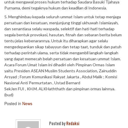
untuk mengawal proses hukum terhadap Saudara Basuki Tjahaya
Purnama, demi tegaknya hukum dan keadllan di Indonesia.
5. Menghimbau kepada seluruh ummat Islam untuk tetap menjaga
persatuan dan kesatuan, menjunjung tinggi ukhuwah Islamiayah,
dan senantiasa selalu waspada, selektlf dan hati-hatl terhadap
segala bentuk provokasi, hasutan, fitnah dan sebaran berita belum
tentu jelas kebenarannya. Untuk itu diharapkan agar selalu
mengedepankan sikap tabayyun dan tetap taat, tunduk dan patuh
terhadap perintah ulama, serta tidak mengambll langkah-langkah
yang dapat memecah belah persatuan dan kesatuan ummat Islam.
Acara Forum Umat Islam ini dihadiri oleh Pimpinan Ormas Islam
yaitu Presiden ASEAN Muslim Students Association, Zainuddin
Arsyad ; Forum Komunikasi Rakyat Jakarta , Abdul Malik ; Komisi
Nasional Anti Permurtatan , Ustad Bernard
SekJen FUI , KH.M. ALKHaththath dan pimpinan ormas lainnya.
(bud)
Posted in
News
Posted by
Redaksi