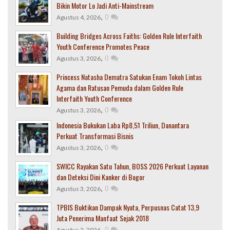
Bikin Motor Lo Jadi Anti-Mainstream
,
0
Agustus 4, 2026
Building Bridges Across Faiths: Golden Rule Interfaith
Youth Conference Promotes Peace
,
0
Agustus 3, 2026
Princess Natasha Dematra Satukan Enam Tokoh Lintas
Agama dan Ratusan Pemuda dalam Golden Rule
Interfaith Youth Conference
,
0
Agustus 3, 2026
Indonesia Bukukan Laba Rp8,51 Triliun, Danantara
Perkuat Transformasi Bisnis
,
0
Agustus 3, 2026
SWICC Rayakan Satu Tahun, BOSS 2026 Perkuat Layanan
dan Deteksi Dini Kanker di Bogor
,
0
Agustus 3, 2026
TPBIS Buktikan Dampak Nyata, Perpusnas Catat 13,9
Juta Penerima Manfaat Sejak 2018
,
0
Agustus 2, 2026