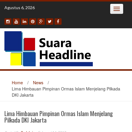
Skip
Agustus 6, 2026
Toggle
to
navigatio
content
Home
/
News
/
Lima Himbauan Pimpinan Ormas Islam Menjelang Pilkada
DKI Jakarta
Lima Himbauan Pimpinan Ormas Islam Menjelang
Pilkada DKI Jakarta