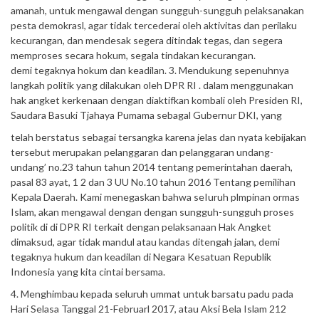
amanah, untuk mengawal dengan sungguh-sungguh pelaksanakan
pesta demokrasl, agar tidak tercederai oleh aktivitas dan perilaku
kecurangan, dan mendesak segera ditindak tegas, dan segera
memproses secara hokum, segala tindakan kecurangan.
demi tegaknya hokum dan keadilan. 3. Mendukung sepenuhnya
langkah politik yang dilakukan oleh DPR RI . dalam menggunakan
hak angket kerkenaan dengan diaktifkan kombali oleh Presiden RI,
Saudara Basuki Tjahaya Pumama sebagal Gubernur DKI, yang
telah berstatus sebagai tersangka karena jelas dan nyata kebijakan
tersebut merupakan pelanggaran dan pelanggaran undang-
undang’ no.23 tahun tahun 2014 tentang pemerintahan daerah,
pasal 83 ayat, 1 2 dan 3 UU No.10 tahun 2016 Tentang pemilihan
Kepala Daerah. Kami menegaskan bahwa seIuruh plmpinan ormas
Islam, akan mengawal dengan dengan sungguh-sungguh proses
politik di di DPR RI terkait dengan pelaksanaan Hak Angket
dimaksud, agar tidak mandul atau kandas ditengah jalan, demi
tegaknya hukum dan keadilan di Negara Kesatuan Republik
Indonesia yang kita cintai bersama.
4. Menghimbau kepada seluruh ummat untuk barsatu padu pada
Hari Selasa Tanggal 21-Februarl 2017, atau Aksi Bela Islam 212