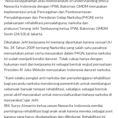
“Nota kesepahaman atau memorandum of understanding (MoU)
Nawacita Indonesia dengan IPWL Bakornas GMDM merupakan
implementasi untuk Pencegahan dan Pemberantasan
Penyalahgunaan dan Peredaran Gelap Narkoba,(P4GN) serta
pelaksanaan rehabilitasi penyalahguna, narkoba dan
prekusor,”terang Jefri Tambayong ketua IPWL Bakornas GMDM
Senin (24/10) di Jakarta.
Dikatakan Jefri kerjasama ini memang diperlukan karena sesuai UU
No. 34 Tahun 2009 tentang Narkotika yang salah satu pasalnya
menyatakan peran serta masyarakat dalam P4GN, karena narkoba
ini sudah menjadi kondisi darurat. Tidak cukup hanya dengan
hukuman mati dan kerjasama ini sebagai bentuk wujud pernyataan
Presiden RI Joko Widodo menyatakan Indonesia darurat narkoba.
“Kami selaku pengiat anti narkoba dan penyelenggara rehabilitasi
bagi pecandu narkoba mendorong pemerintah untuk membangun
sebanyak-banyak tempat rehabilitasi, sekaligus sebagai bentuk
peran aktif masyarakat untuk mensosialisasikan bahaya narkoba di
masyarakat,”ujar Jefri.
RM. Suryo Atmanto ketua umum Nawacita Indonesia menilai,
pentingnya rehabilitasi bagi anak-anak karena mereka sebagai aset
bangsa yang harus diselamatkan dan dilindungi. Rehabilitasi ini