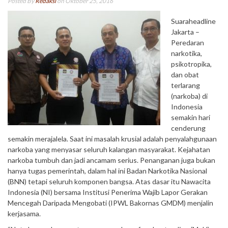
Posted By
Redaksi
on Oktober 25, 2016
Suaraheadline
Jakarta –
Peredaran
narkotika,
psikotropika,
dan obat
terlarang
(narkoba) di
Indonesia
semakin hari
cenderung
semakin merajalela. Saat ini masalah krusial adalah penyalahgunaan
narkoba yang menyasar seluruh kalangan masyarakat. Kejahatan
narkoba tumbuh dan jadi ancamam serius. Penanganan juga bukan
hanya tugas pemerintah, dalam hal ini Badan Narkotika Nasional
(BNN) tetapi seluruh komponen bangsa. Atas dasar itu Nawacita
Indonesia (NI) bersama Institusi Penerima Wajib Lapor Gerakan
Mencegah Daripada Mengobati (IPWL Bakornas GMDM) menjalin
kerjasama.