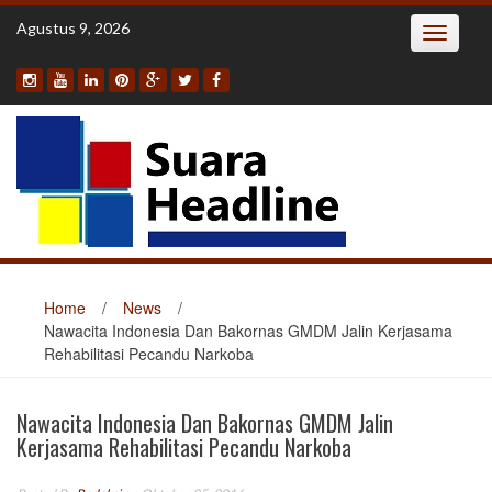
Skip
Agustus 9, 2026
Toggle
to
navigatio
content
Home
/
News
/
Nawacita Indonesia Dan Bakornas GMDM Jalin Kerjasama
Rehabilitasi Pecandu Narkoba
Nawacita Indonesia Dan Bakornas GMDM Jalin
Kerjasama Rehabilitasi Pecandu Narkoba