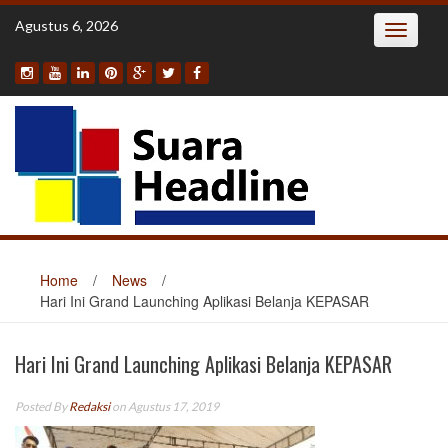
Skip
Agustus 6, 2026
Toggle
to
navigatio
content
Home
/
News
/
Hari Ini Grand Launching Aplikasi Belanja KEPASAR
Hari Ini Grand Launching Aplikasi Belanja KEPASAR
Posted By
Redaksi
on Agustus 17, 2019