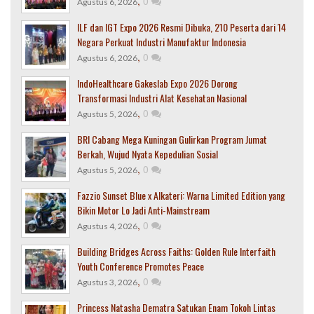
,
0
Agustus 6, 2026
ILF dan IGT Expo 2026 Resmi Dibuka, 210 Peserta dari 14
Negara Perkuat Industri Manufaktur Indonesia
,
0
Agustus 6, 2026
IndoHealthcare Gakeslab Expo 2026 Dorong
Transformasi Industri Alat Kesehatan Nasional
,
0
Agustus 5, 2026
BRI Cabang Mega Kuningan Gulirkan Program Jumat
Berkah, Wujud Nyata Kepedulian Sosial
,
0
Agustus 5, 2026
Fazzio Sunset Blue x Alkateri: Warna Limited Edition yang
Bikin Motor Lo Jadi Anti-Mainstream
,
0
Agustus 4, 2026
Building Bridges Across Faiths: Golden Rule Interfaith
Youth Conference Promotes Peace
,
0
Agustus 3, 2026
Princess Natasha Dematra Satukan Enam Tokoh Lintas