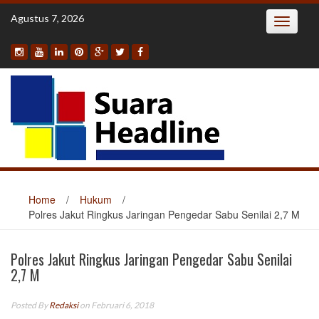
Skip
Agustus 7, 2026
Toggle
to
navigatio
content
Home
/
Hukum
/
Polres Jakut Ringkus Jaringan Pengedar Sabu Senilai 2,7 M
Polres Jakut Ringkus Jaringan Pengedar Sabu Senilai
2,7 M
Posted By
Redaksi
on Februari 6, 2018