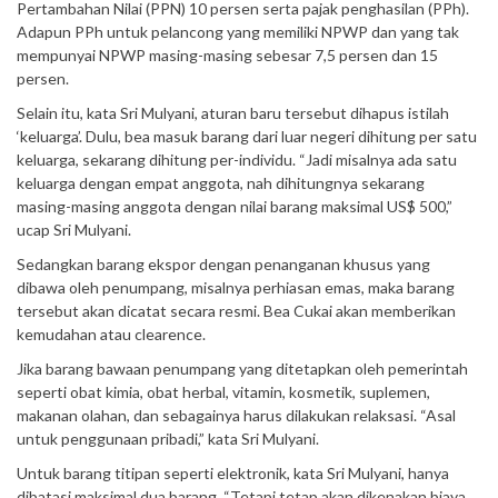
Pertambahan Nilai (PPN) 10 persen serta pajak penghasilan (PPh).
Adapun PPh untuk pelancong yang memiliki NPWP dan yang tak
mempunyai NPWP masing-masing sebesar 7,5 persen dan 15
persen.
Selain itu, kata Sri Mulyani, aturan baru tersebut dihapus istilah
‘keluarga’. Dulu, bea masuk barang dari luar negeri dihitung per satu
keluarga, sekarang dihitung per-individu. “Jadi misalnya ada satu
keluarga dengan empat anggota, nah dihitungnya sekarang
masing-masing anggota dengan nilai barang maksimal US$ 500,”
ucap Sri Mulyani.
Sedangkan barang ekspor dengan penanganan khusus yang
dibawa oleh penumpang, misalnya perhiasan emas, maka barang
tersebut akan dicatat secara resmi. Bea Cukai akan memberikan
kemudahan atau clearence.
Jika barang bawaan penumpang yang ditetapkan oleh pemerintah
seperti obat kimia, obat herbal, vitamin, kosmetik, suplemen,
makanan olahan, dan sebagainya harus dilakukan relaksasi. “Asal
untuk penggunaan pribadi,” kata Sri Mulyani.
Untuk barang titipan seperti elektronik, kata Sri Mulyani, hanya
dibatasi maksimal dua barang. “Tetapi tetap akan dikenakan biaya