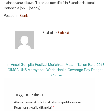
mainan yang dibawa Terry tak memiliki izin Standar Nasional
Indonesia (SNI). (Sandy)
Posted in
Bisnis
Posted by
Redaksi
Post
←
Ancol Gempita Festival Meriahkan Malam Tahun Baru 2018
navigation
CIMSA UNS Merayakan World Health Coverage Day Dengan
BPJS
→
Tinggalkan Balasan
Alamat email Anda tidak akan dipublikasikan.
Ruas yang wajib ditandai
*