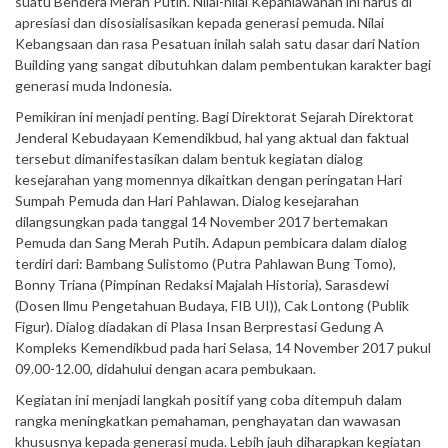
suatu Bendera Merah Putih. Nilai-nilai Kepahlawanan ini harus di
apresiasi dan disosialisasikan kepada generasi pemuda. Nilai
Kebangsaan dan rasa Pesatuan inilah salah satu dasar dari Nation
Building yang sangat dibutuhkan dalam pembentukan karakter bagi
generasi muda lndonesia.
Pemikiran ini menjadi penting. Bagi Direktorat Sejarah Direktorat
Jenderal Kebudayaan Kemendikbud, hal yang aktual dan faktual
tersebut dimanifestasikan dalam bentuk kegiatan dialog
kesejarahan yang momennya dikaitkan dengan peringatan Hari
Sumpah Pemuda dan Hari Pahlawan. Dialog kesejarahan
dilangsungkan pada tanggal 14 November 2017 bertemakan
Pemuda dan Sang Merah Putih. Adapun pembicara dalam dialog
terdiri dari: Bambang Sulistomo (Putra Pahlawan Bung Tomo),
Bonny Triana (Pimpinan Redaksi Majalah Historia), Sarasdewi
(Dosen llmu Pengetahuan Budaya, FIB UI)), Cak Lontong (Publik
Figur). Dialog diadakan di Plasa Insan Berprestasi Gedung A
Kompleks Kemendikbud pada hari Selasa, 14 November 2017 pukul
09.00-12.00, didahului dengan acara pembukaan.
Kegiatan ini menjadi langkah positif yang coba ditempuh dalam
rangka meningkatkan pemahaman, penghayatan dan wawasan
khususnya kepada generasi muda. Lebih jauh diharapkan kegiatan