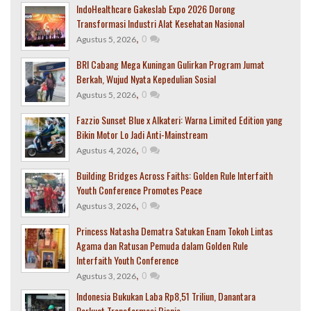
IndoHealthcare Gakeslab Expo 2026 Dorong
Transformasi Industri Alat Kesehatan Nasional
,
0
Agustus 5, 2026
BRI Cabang Mega Kuningan Gulirkan Program Jumat
Berkah, Wujud Nyata Kepedulian Sosial
,
0
Agustus 5, 2026
Fazzio Sunset Blue x Alkateri: Warna Limited Edition yang
Bikin Motor Lo Jadi Anti-Mainstream
,
0
Agustus 4, 2026
Building Bridges Across Faiths: Golden Rule Interfaith
Youth Conference Promotes Peace
,
0
Agustus 3, 2026
Princess Natasha Dematra Satukan Enam Tokoh Lintas
Agama dan Ratusan Pemuda dalam Golden Rule
Interfaith Youth Conference
,
0
Agustus 3, 2026
Indonesia Bukukan Laba Rp8,51 Triliun, Danantara
Perkuat Transformasi Bisnis