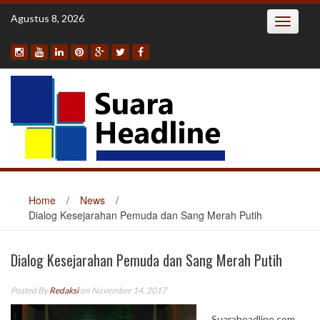
Skip
Agustus 8, 2026
Toggle
to
navigatio
content
Home
/
News
/
Dialog Kesejarahan Pemuda dan Sang Merah Putih
Dialog Kesejarahan Pemuda dan Sang Merah Putih
Posted By
Redaksi
on November 14, 2017
Suaraheadline.com