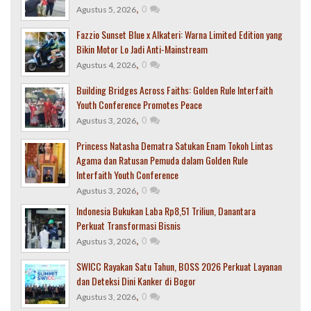
,
0
Agustus 5, 2026
Fazzio Sunset Blue x Alkateri: Warna Limited Edition yang
Bikin Motor Lo Jadi Anti-Mainstream
,
0
Agustus 4, 2026
Building Bridges Across Faiths: Golden Rule Interfaith
Youth Conference Promotes Peace
,
0
Agustus 3, 2026
Princess Natasha Dematra Satukan Enam Tokoh Lintas
Agama dan Ratusan Pemuda dalam Golden Rule
Interfaith Youth Conference
,
0
Agustus 3, 2026
Indonesia Bukukan Laba Rp8,51 Triliun, Danantara
Perkuat Transformasi Bisnis
,
0
Agustus 3, 2026
SWICC Rayakan Satu Tahun, BOSS 2026 Perkuat Layanan
dan Deteksi Dini Kanker di Bogor
,
0
Agustus 3, 2026