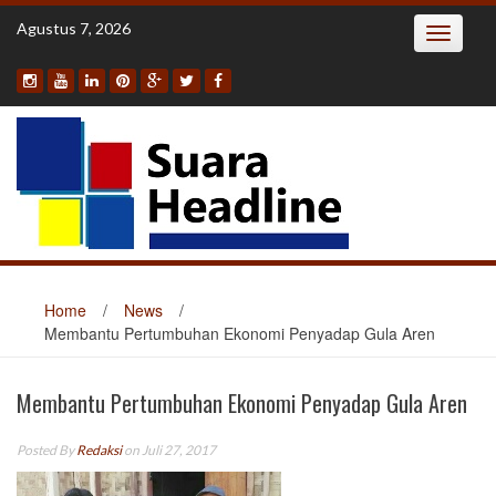
Skip
Agustus 7, 2026
Toggle
to
navigatio
content
Home
/
News
/
Membantu Pertumbuhan Ekonomi Penyadap Gula Aren
Membantu Pertumbuhan Ekonomi Penyadap Gula Aren
Posted By
Redaksi
on Juli 27, 2017