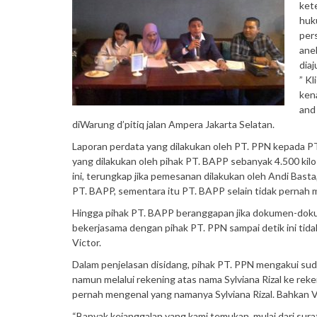
ket
huk
per
ane
dia
” K
kena
and
diWarung d’pitiq jalan Ampera Jakarta Selatan.
Laporan perdata yang dilakukan oleh PT. PPN kepada PT
yang dilakukan oleh pihak PT. BAPP sebanyak 4.500 kilo li
ini, terungkap jika pemesanan dilakukan oleh Andi Bas
PT. BAPP, sementara itu PT. BAPP selain tidak pernah 
Hingga pihak PT. BAPP beranggapan jika dokumen-dok
bekerjasama dengan pihak PT. PPN sampai detik ini tidak
Victor.
Dalam penjelasan disidang, pihak PT. PPN mengakui sud
namun melalui rekening atas nama Sylviana Rizal ke rek
pernah mengenal yang namanya Sylviana Rizal. Bahkan Vi
“Banyak kejanggalan yang kami temukan, mulai dari sura