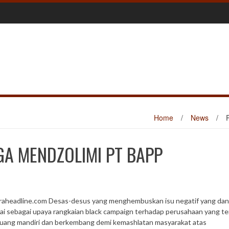
Home
/
News
/
GA MENDZOLIMI PT BAPP
raheadline.com Desas-desus yang menghembuskan isu negatif yang dan
ilai sebagai upaya rangkaian black campaign terhadap perusahaan yang t
juang mandiri dan berkembang demi kemashlatan masyarakat atas