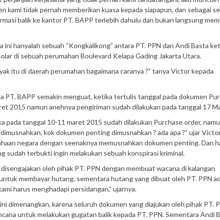
en kami tidak pernah memberikan kuasa kepada siapapun, dan sebagai s
rmasi balik ke kantor PT. BAPP terlebih dahulu dan bukan langsung mem
 ini hanyalah sebuah “Kongkalikong” antara PT. PPN dan Andi Basta ket
solar di sebuah perumahan Boulevard Kelapa Gading Jakarta Utara.
ak itu di daerah perumahan bagaimana caranya ?” tanya Victor kepada
ma PT. BAPP semakin menguat, ketika tertulis tanggal pada dokumen Pu
aret 2015 namun anehnya pengiriman sudah dilakukan pada tanggal 17 Ma
ika pada tanggal 10-11 maret 2015 sudah dilakukan Purchase order, namu
imusnahkan, kok dokumen penting dimusnahkan ? ada apa ?” ujar Victo
sahaan negara dengan seenaknya memusnahkan dokumen penting. Dan hal
 sudah terbukti ingin melakukan sebuah konspirasi kriminal.
g disengajakan oleh pihak PT. PPN dengan membuat wacana di kalangan
mpu untuk membayar hutang, sementara hutang yang dibuat oleh PT. PPN a
a kami harus menghadapi persidangan,” ujarnya.
a ini dimenangkan, karena seluruh dokumen yang diajukan oleh pihak PT.
cana untuk melakukan gugatan balik kepada PT. PPN. Sementara Andi 