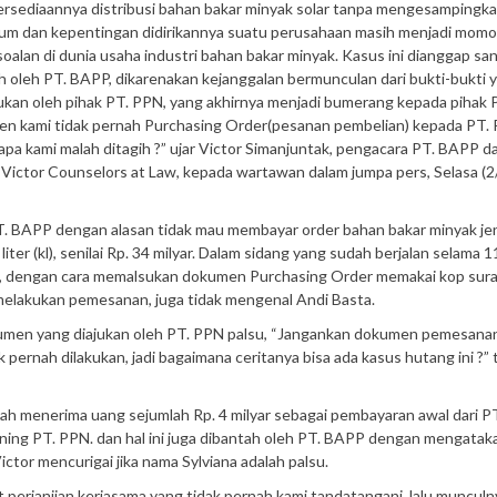
ersediaannya distribusi bahan bakar minyak solar tanpa mengesampingk
um dan kepentingan didirikannya suatu perusahaan masih menjadi mom
soalan di dunia usaha industri bahan bakar minyak. Kasus ini dianggap sa
h oleh PT. BAPP, dikarenakan kejanggalan bermunculan dari bukti-bukti 
jukan oleh pihak PT. PPN, yang akhirnya menjadi bumerang kepada pihak 
lien kami tidak pernah Purchasing Order(pesanan pembelian) kepada PT.
pa kami malah ditagih ?” ujar Victor Simanjuntak, pengacara PT. BAPP da
 Victor Counselors at Law, kepada wartawan dalam jumpa pers, Selasa (2
. BAPP dengan alasan tidak mau membayar order bahan bakar minyak jen
ter (kl), senilai Rp. 34 milyar. Dalam sidang yang sudah berjalan selama 1
ta, dengan cara memalsukan dokumen Purchasing Order memakai kop surat
melakukan pemesanan, juga tidak mengenal Andi Basta.
umen yang diajukan oleh PT. PPN palsu, “Jangankan dokumen pemesana
 pernah dilakukan, jadi bagaimana ceritanya bisa ada kasus hutang ini ?” 
ah menerima uang sejumlah Rp. 4 milyar sebagai pembayaran awal dari P
ening PT. PPN. dan hal ini juga dibantah oleh PT. BAPP dengan mengatak
ctor mencurigai jika nama Sylviana adalah palsu.
t perjanjian kerjasama yang tidak pernah kami tandatangani, lalu muncul