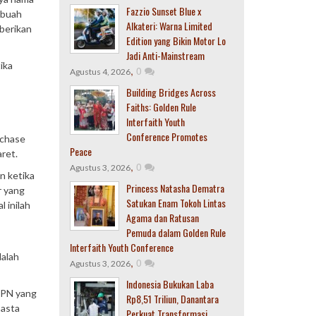
Fazzio Sunset Blue x
ebuah
Alkateri: Warna Limited
berikan
Edition yang Bikin Motor Lo
Jadi Anti-Mainstream
ika
,
0
Agustus 4, 2026
Building Bridges Across
Faiths: Golden Rule
Interfaith Youth
Conference Promotes
rchase
Peace
ret.
,
0
Agustus 3, 2026
n ketika
Princess Natasha Dematra
r yang
Satukan Enam Tokoh Lintas
 inilah
Agama dan Ratusan
Pemuda dalam Golden Rule
Interfaith Youth Conference
dalah
,
0
Agustus 3, 2026
Indonesia Bukukan Laba
 PPN yang
Rp8,51 Triliun, Danantara
Basta
Perkuat Transformasi