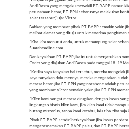
Andi Basta yang mengaku mewakili PT. BAPP, namun kli
perusahaan besar, PT. PPN seharusnya melakukan konfi
solar tersebut,” ujar Victor.
Bahkan yang membuat pihak PT. BAPP semakin yakin jika
melihat alamat yang dituju untuk menerima pengiriman 
“Kira-kira menurut anda, untuk menampung solar sebany
Suaraheadline.com
Dan keyakinan PT. BAPP jika ini untuk menjatuhkan na
Order yang diajukan Andi Basta pada tanggal 18 -19 M
“Ketika saya tanyakan hal tersebut, mereka mengelak j
saya tanyakan dokumennya, mereka mengatakan sudah d
merasa heran jika PT. PPN yang notabene adalah peru
yang membuat Victor semakin yakin jika PT. PPN memang
“Klien kami sangat merasa dirugikan dengan kasus yan
lingkungan bisnis klien kami, jika klien kami tidak ma
hutang misterius, tanpa kami ketahui, lalu tiba-tiba saj
Pihak PT. BAPP sendiri berkeyakinan jika kasus perdat
mengatasnamakan PT. BAPP palsu, dan PT. BAPP beren