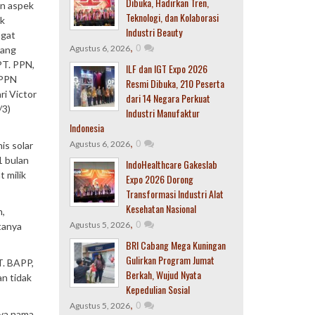
Dibuka, Hadirkan Tren,
an aspek
Teknologi, dan Kolaborasi
ok
Industri Beauty
ngat
,
0
Agustus 6, 2026
yang
PT. PPN,
ILF dan IGT Expo 2026
 PPN
Resmi Dibuka, 210 Peserta
ri Victor
dari 14 Negara Perkuat
/3)
Industri Manufaktur
Indonesia
,
0
Agustus 6, 2026
is solar
1 bulan
IndoHealthcare Gakeslab
 milik
Expo 2026 Dorong
Transformasi Industri Alat
Kesehatan Nasional
n,
,
0
Agustus 5, 2026
tanya
BRI Cabang Mega Kuningan
Gulirkan Program Jumat
T. BAPP,
Berkah, Wujud Nyata
an tidak
Kepedulian Sosial
,
0
Agustus 5, 2026
nya nama