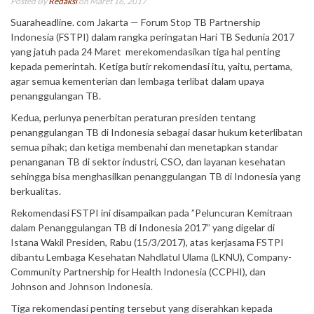
Posted By
Redaksi
on Maret 16, 2017
Suaraheadline. com Jakarta — Forum Stop TB Partnership
Indonesia (FSTPI) dalam rangka peringatan Hari TB Sedunia 2017
yang jatuh pada 24 Maret merekomendasikan tiga hal penting
kepada pemerintah. Ketiga butir rekomendasi itu, yaitu, pertama,
agar semua kementerian dan lembaga terlibat dalam upaya
penanggulangan TB.
Kedua, perlunya penerbitan peraturan presiden tentang
penanggulangan TB di Indonesia sebagai dasar hukum keterlibatan
semua pihak; dan ketiga membenahi dan menetapkan standar
penanganan TB di sektor industri, CSO, dan layanan kesehatan
sehingga bisa menghasilkan penanggulangan TB di Indonesia yang
berkualitas.
Rekomendasi FSTPI ini disampaikan pada ”Peluncuran Kemitraan
dalam Penanggulangan TB di Indonesia 2017” yang digelar di
Istana Wakil Presiden, Rabu (15/3/2017), atas kerjasama FSTPI
dibantu Lembaga Kesehatan Nahdlatul Ulama (LKNU), Company-
Community Partnership for Health Indonesia (CCPHI), dan
Johnson and Johnson Indonesia.
Tiga rekomendasi penting tersebut yang diserahkan kepada