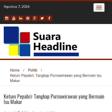
Skip
Agustus 7, 2026
Toggle
to
navigatio
content
Home
/
Politik
/
Ketum Pepabri: Tangkap Purnawirawan yang Bermain Isu
Makar
Ketum Pepabri: Tangkap Purnawirawan yang Bermain
Isu Makar