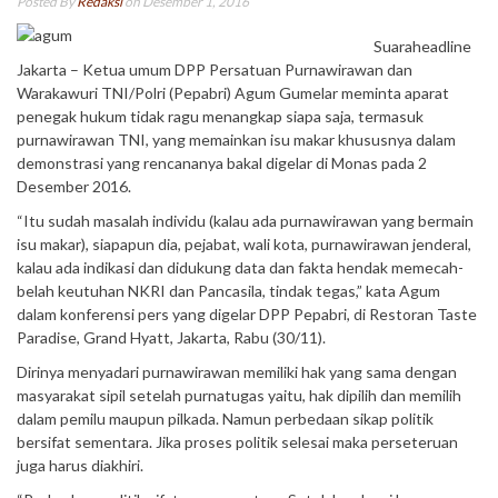
Posted By
Redaksi
on Desember 1, 2016
Suaraheadline
Jakarta – Ketua umum DPP Persatuan Purnawirawan dan
Warakawuri TNI/Polri (Pepabri) Agum Gumelar meminta aparat
penegak hukum tidak ragu menangkap siapa saja, termasuk
purnawirawan TNI, yang memainkan isu makar khususnya dalam
demonstrasi yang rencananya bakal digelar di Monas pada 2
Desember 2016.
“Itu sudah masalah individu (kalau ada purnawirawan yang bermain
isu makar), siapapun dia, pejabat, wali kota, purnawirawan jenderal,
kalau ada indikasi dan didukung data dan fakta hendak memecah-
belah keutuhan NKRI dan Pancasila, tindak tegas,” kata Agum
dalam konferensi pers yang digelar DPP Pepabri, di Restoran Taste
Paradise, Grand Hyatt, Jakarta, Rabu (30/11).
Dirinya menyadari purnawirawan memiliki hak yang sama dengan
masyarakat sipil setelah purnatugas yaitu, hak dipilih dan memilih
dalam pemilu maupun pilkada. Namun perbedaan sikap politik
bersifat sementara. Jika proses politik selesai maka perseteruan
juga harus diakhiri.