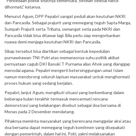
“Perbedaan politik sifatnya sementara. Setelah selesai harus
dihormati,” katanya.
Menurut Agum, DPP Pepabri sangat peduli akan keutuhan NKRI
dan Pancasila. Sebagai prajurit yang memegang teguh Sapta Marga,
Sumpah Prajurit serta Tribata, semangat setia pada NKRI dan
Pancasila tidak bisa ditawar lagi. Bila perlu siap mengorbankan
nyawa demi menjaga keutuhan NKRI dan Pancasila.
Sikap tersebut bisa diartikan sebagai bentuk kepedulian
purnawirawan TNI-Polri atas memanasnya suhu politik akibat
pernyataan cagub DKI Basuki T Purnama alias Ahok yang dianggap
menodai agama. Pepabri mengerti ketersinggungan umat Islam
namun mendorong seluruh lapisan masyarakat untuk menghormati
proses hukum yang sedang berjalan.
Pepabri, lanjut Agum, mengikuti situasi yang berkembang dalam
beberapa bulan terakhir termasuk mencermati rencana
demonstrasi yang belakangan disebut sebagai doa bersama di
Monas pada 2 Desember mendatang.
Pihaknya meminta masyarakat yang berencana menggelar aksi atau
doa bersama dapat memegang teguh komitmen yang disepakati
dengan pemerintah, dalam hal ini, Polri, yakni melaksanakan